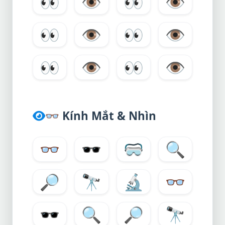
👀
👁️
👀
👁
👀
👁️
👀
👁
👀
👁️
👀
👁
👓
Kính Mắt & Nhìn
👓
🕶️
🥽
🔍
🔎
🔭
🔬
👓
🕶️
🔍
🔎
🔭