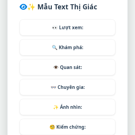
✨
Mẫu Text Thị Giác
👀
Lượt xem:
🔍
Khám phá:
👁️
Quan sát:
👓
Chuyên gia:
✨
Ánh nhìn:
🧐
Kiểm chứng: