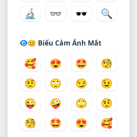
🔬
👓
🕶️
🔍
😊
Biểu Cảm Ánh Mắt
🥰
😍
🤩
🧐
🤨
🙄
😏
😉
😜
🤪
🙄
🤨
🧐
🤩
😍
🥰