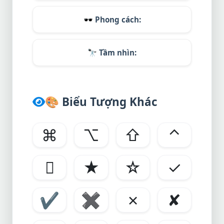
🕶️
Phong cách:
🔭
Tầm nhìn:
🎨
Biểu Tượng Khác
⌘
⌥
⇧
⌃

★
☆
✓
✔
✖
✗
✘