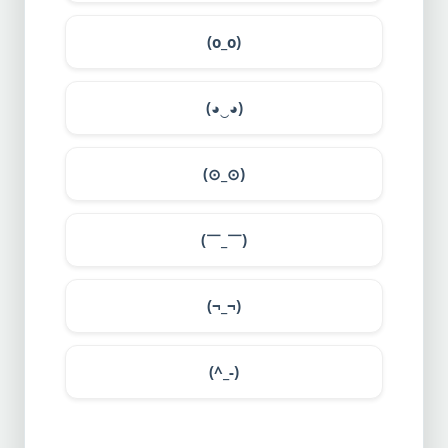
(o_o)
(◕‿◕)
(⊙_⊙)
(￣_￣)
(¬_¬)
(^_-)