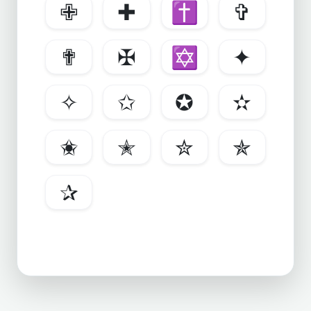
✙
✚
✝
✞
✟
✠
✡
✦
✧
✩
✪
✫
✬
✭
✮
✯
✰