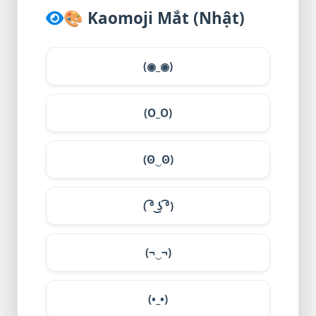
🎨
Kaomoji Mắt (Nhật)
(◉_◉)
(O_O)
(ʘ‿ʘ)
( ͡° ͜ʖ ͡°)
(¬‿¬)
(•_•)