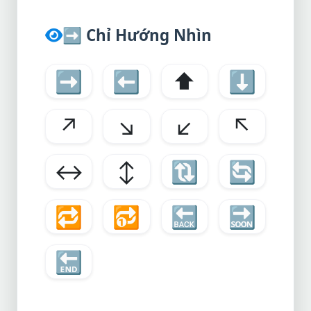
➡️
Chỉ Hướng Nhìn
➡️
⬅️
⬆️
⬇️
↗️
↘️
↙️
↖️
↔️
↕️
🔃
🔄
🔁
🔂
🔙
🔜
🔚