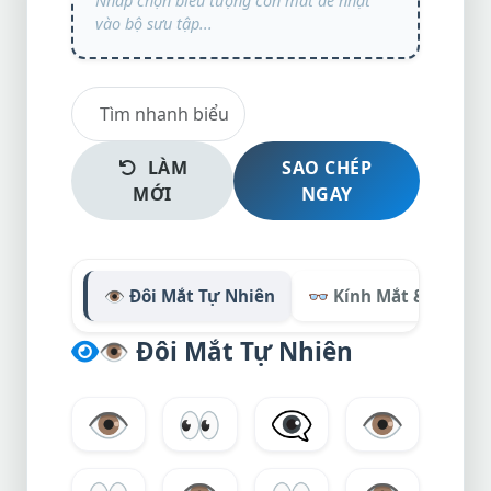
LÀM
SAO CHÉP
MỚI
NGAY
👁️ Đôi Mắt Tự Nhiên
👓 Kính Mắt & Nhìn
👁️
Đôi Mắt Tự Nhiên
👁️
👀
👁‍🗨
👁