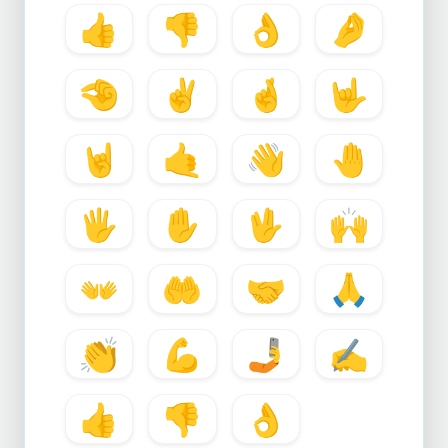
👍
👎
👌
🤌
🤏
✌️
🤞
🤟
🤘
🤙
👋
🤚
🖐️
✋
🖖
🙌
👐
🤲
🤝
🙏
👏
💪
🤳
✍️
👍
👎
👌