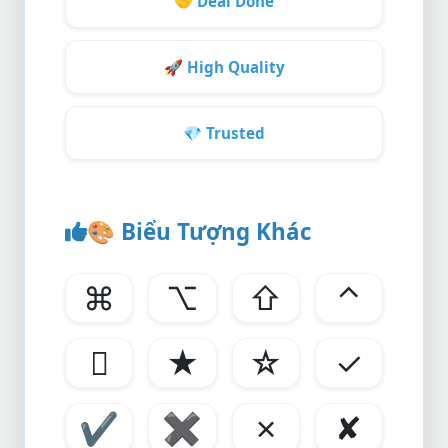
🤝
Deal Done
🚀
High Quality
💎
Trusted
🎨
Biểu Tượng Khác
⌘
⌥
⇧
⌃

★
☆
✓
✔
✖
✗
✘