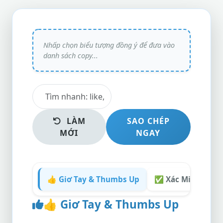
LÀM
SAO CHÉP
MỚI
NGAY
👍 Giơ Tay & Thumbs Up
✅ Xác Minh & Tíc
👍
Giơ Tay & Thumbs Up