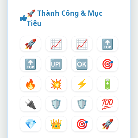
🚀
Thành Công & Mục
Tiêu
🚀
📈
📈
🔝
🔝
🆙
🆗
🎯
🔥
💥
⚡
🔋
🔌
🛡️
🛡️
💯
💎
👑
🎯
🚀