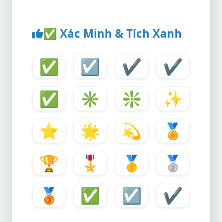
✅
Xác Minh & Tích Xanh
✅
☑️
✔️
✔️
✅
✳️
❇️
✨
⭐
🌟
💫
🏅
🏆
🎖️
🥇
🥈
🥉
✅
☑️
✔️