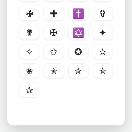
✙
✚
✝
✞
✟
✠
✡
✦
✧
✩
✪
✫
✬
✭
✮
✯
✰