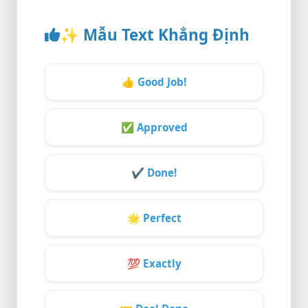
✨
Mẫu Text Khẳng Định
👍
Good Job!
✅
Approved
✔️
Done!
🌟
Perfect
💯
Exactly