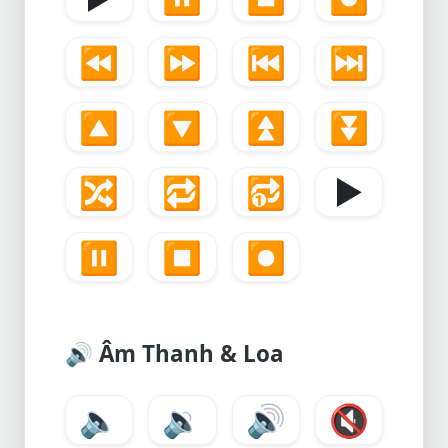
⏪
⏩
⏮️
⏭️
🔼
🔽
⏫
⏬
🔀
🔁
🔂
▶️
⏸️
⏹️
⏺️
🔊
Âm Thanh & Loa
🔈
🔉
🔊
🔇