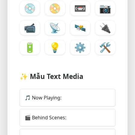
💿
📀
📼
📷
📹
📡
🛰️
🔌
🔋
💡
⚙️
🛠️
✨
Mẫu Text Media
🎵
Now Playing:
🎬
Behind Scenes: