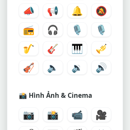
📣
📢
🔔
🔕
📻
🎧
🎙️
🎙️
🎷
🎸
🎹
🎺
🎻
🔈
🔉
🔊
📸
Hình Ảnh & Cinema
📷
📸
📹
🎥