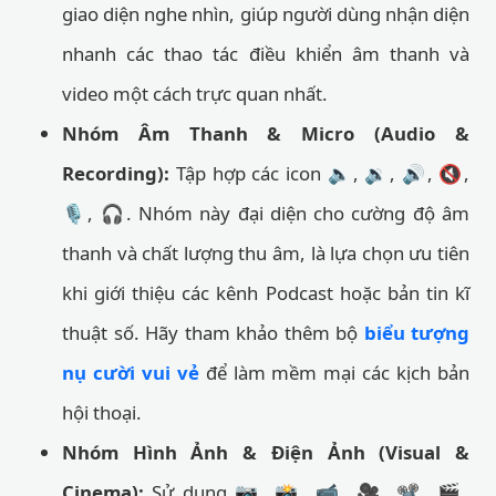
giao diện nghe nhìn, giúp người dùng nhận diện
nhanh các thao tác điều khiển âm thanh và
video một cách trực quan nhất.
Nhóm Âm Thanh & Micro (Audio &
Recording):
Tập hợp các icon 🔈, 🔉, 🔊, 🔇,
🎙️, 🎧. Nhóm này đại diện cho cường độ âm
thanh và chất lượng thu âm, là lựa chọn ưu tiên
khi giới thiệu các kênh Podcast hoặc bản tin kĩ
thuật số. Hãy tham khảo thêm bộ
biểu tượng
nụ cười vui vẻ
để làm mềm mại các kịch bản
hội thoại.
Nhóm Hình Ảnh & Điện Ảnh (Visual &
Cinema):
Sử dụng 📷, 📸, 📹, 🎥, 📽️, 🎬.