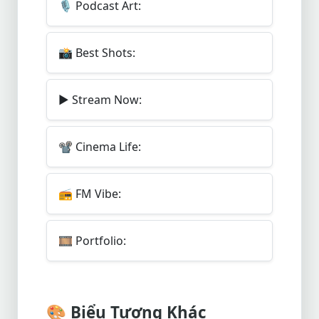
🎙️
Podcast Art:
📸
Best Shots:
▶️
Stream Now:
📽️
Cinema Life:
📻
FM Vibe:
🎞️
Portfolio:
🎨
Biểu Tượng Khác