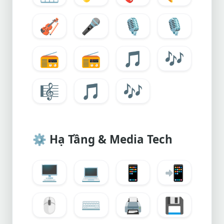
🎻
🎤
🎙️
🎙️
📻
📻
🎵
🎶
🎼
🎵
🎶
⚙️
Hạ Tầng & Media Tech
🖥️
💻
📱
📲
🖱️
⌨️
🖨️
💾