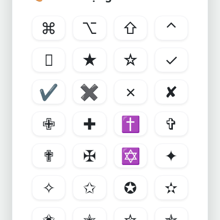
⌘
⌥
⇧
⌃

★
☆
✓
✔
✖
✗
✘
✙
✚
✝
✞
✟
✠
✡
✦
✧
✩
✪
✫
✬
✭
✮
✯