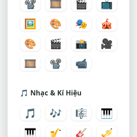
📽️
🎞️
🎬
📺
🖼️
🎨
🎭
🎪
🎨
🎬
📸
🎥
🎞️
📽️
📹
🎵
Nhạc & Kí Hiệu
🎵
🎶
🎼
🎹
🎹
🎷
🎸
🎺