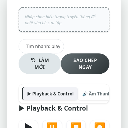
LÀM
SAO CHÉP
MỚI
NGAY
▶️ Playback & Control
🔊 Âm Thanh & Loa
▶️
Playback & Control
▶️
⏸️
⏹️
⏺️