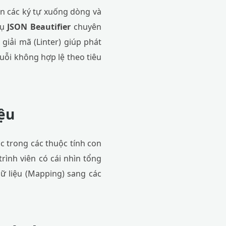
hèn các ký tự xuống dòng và
cụ
JSON Beautifier
chuyên
giải mã (Linter) giúp phát
uỗi không hợp lệ theo tiêu
iệu
ic trong các thuộc tính con
rình viên có cái nhìn tổng
 dữ liệu (Mapping) sang các