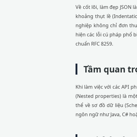
Về cốt lõi, làm đẹp JSON l
khoảng thụt lề (Indentat
nghiệp không chỉ đơn thuầ
hiện các lỗi cú pháp phổ 
chuẩn RFC 8259.
Tầm quan trọ
Khi làm việc với các API p
(Nested properties) là mộ
thể về sơ đồ dữ liệu (Sche
ngôn ngữ như Java, C# hoặ