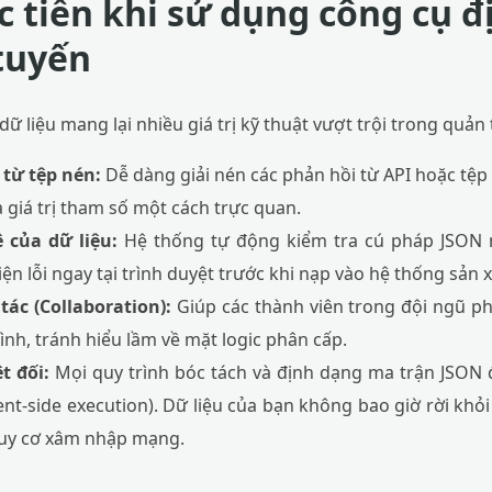
ực tiễn khi sử dụng công cụ 
tuyến
 liệu mang lại nhiều giá trị kỹ thuật vượt trội trong quản t
từ tệp nén:
Dễ dàng giải nén các phản hồi từ API hoặc tệp
a giá trị tham số một cách trực quan.
 của dữ liệu:
Hệ thống tự động kiểm tra cú pháp JSON n
ện lỗi ngay tại trình duyệt trước khi nạp vào hệ thống sản x
tác (Collaboration):
Giúp các thành viên trong đội ngũ ph
hình, tránh hiểu lầm về mặt logic phân cấp.
t đối:
Mọi quy trình bóc tách và định dạng ma trận JSON đ
ent-side execution). Dữ liệu của bạn không bao giờ rời khỏ
guy cơ xâm nhập mạng.