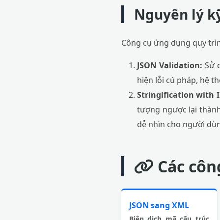
Nguyên lý kỹ
Công cụ ứng dụng quy trình
JSON Validation:
Sử 
hiện lỗi cú pháp, hệ th
Stringification with 
tượng ngược lại thành
dễ nhìn cho người dù
Các công
JSON sang XML
Biên dịch mã cấu trúc