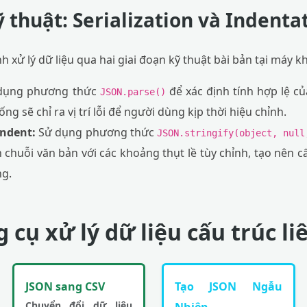
 thuật: Serialization và Indenta
 xử lý dữ liệu qua hai giai đoạn kỹ thuật bài bản tại máy k
dụng phương thức
để xác định tính hợp lệ c
JSON.parse()
ống sẽ chỉ ra vị trí lỗi để người dùng kịp thời hiệu chỉnh.
Indent:
Sử dụng phương thức
JSON.stringify(object, null
 chuỗi văn bản với các khoảng thụt lề tùy chỉnh, tạo nên c
ng.
 cụ xử lý dữ liệu cấu trúc l
JSON sang CSV
Tạo JSON Ngẫu
Chuyển đổi dữ liệu