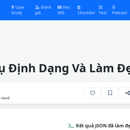
Case
Đánh
Học
Study
giá
SEO
Checklist
Tool
Podcast
ụ Định Dạng Và Làm Đ
O GenZ
Kết quả JSON đã làm đ