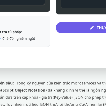
THỰC
 tra cú pháp:
Chế độ nghiêm ngặt
ên sâu:
Trong kỷ nguyên của kiến trúc microservices và t
aScript Object Notation)
đã khẳng định vị thế là ngôn ng
giản dựa trên cặp khóa - giá trị (Key-Value), JSON cho phép t
ệt. Tuy nhiên, dữ liệu JSON thực tế thường được nén lại (M