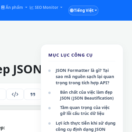
Ấn phẩm
SEO Monitor
Tiếng Việt
MỤC LỤC CÔNG CỤ
ẹp JSON
JSON Formatter là gì? Tại
sao mã nguồn sạch lại quan
trọng trong tích hợp API?
Bản chất của việc làm đẹp
238
VI
JSON (JSON Beautification)
Tầm quan trọng của việc
gỡ lỗi cấu trúc dữ liệu
Lợi ích thực tiễn khi sử dụng
ẹp:
Sao chép
công cụ định dạng JSON