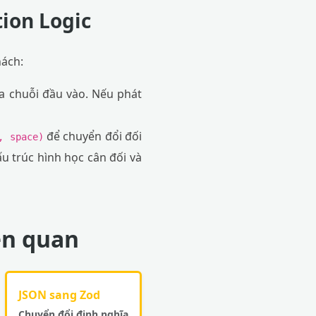
tion Logic
hách:
ủa chuỗi đầu vào. Nếu phát
để chuyển đổi đối
, space)
ấu trúc hình học cân đối và
iên quan
JSON sang Zod
Chuyển đổi định nghĩa