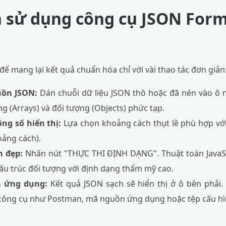
sử dụng công cụ JSON Form
ể mang lại kết quả chuẩn hóa chỉ với vài thao tác đơn giản
uồn JSON:
Dán chuỗi dữ liệu JSON thô hoặc đã nén vào ô n
ng (Arrays) và đối tượng (Objects) phức tạp.
ông số hiển thị:
Lựa chọn khoảng cách thụt lề phù hợp với
oảng cách).
m đẹp:
Nhấn nút "THỰC THI ĐỊNH DẠNG". Thuật toán JavaSc
cấu trúc đối tượng với định dạng thẩm mỹ cao.
à ứng dụng:
Kết quả JSON sạch sẽ hiển thị ở ô bên phải.
 công cụ như Postman, mã nguồn ứng dụng hoặc tệp cấu hì