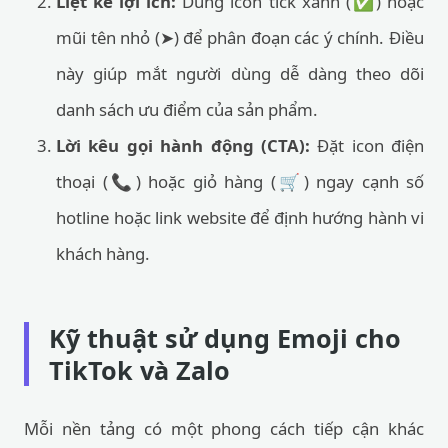
Liệt kê lợi ích:
Dùng icon tick xanh (✅) hoặc
mũi tên nhỏ (➤) để phân đoạn các ý chính. Điều
này giúp mắt người dùng dễ dàng theo dõi
danh sách ưu điểm của sản phẩm.
Lời kêu gọi hành động (CTA):
Đặt icon điện
thoại (📞) hoặc giỏ hàng (🛒) ngay cạnh số
hotline hoặc link website để định hướng hành vi
khách hàng.
Kỹ thuật sử dụng Emoji cho
TikTok và Zalo
Mỗi nền tảng có một phong cách tiếp cận khác