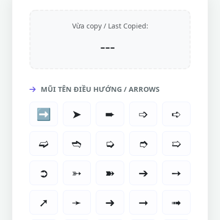
Vừa copy / Last Copied:
---
MŨI TÊN ĐIỀU HƯỚNG / ARROWS
➡️
➤
➨
➩
➪
➫
➬
➭
➮
➯
➲
➳
➽
➔
➙
➚
➛
➜
➞
➟