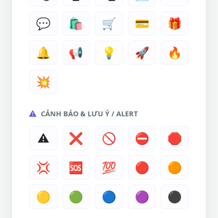
💬
🛍️
🛒
💳
🎁
🔔
📢
💡
🚀
🔥
💥
CẢNH BÁO & LƯU Ý / ALERT
⚠️
❌
🚫
⛔
🛑
💢
🆘
💯
🔴
🟠
🟡
🟢
🔵
🟣
⚫