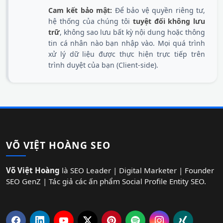
Cam kết bảo mật:
Để bảo vệ quyền riêng tư,
hệ thống của chúng tôi
tuyệt đối không lưu
trữ
, không sao lưu bất kỳ nội dung hoặc thông
tin cá nhân nào bạn nhập vào. Mọi quá trình
xử lý dữ liệu được thực hiện trực tiếp trên
trình duyệt của bạn (Client-side).
VÕ VIỆT HOÀNG SEO
Võ Việt Hoàng
là SEO Leader | Digital Marketer | Founder
SEO GenZ | Tác giả các ấn phẩm Social Profile Entity SEO.