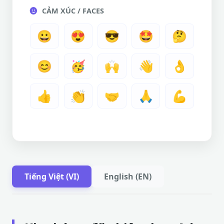
CẢM XÚC / FACES
😀
😍
😎
🤩
🤔
😊
🥳
🙌
👋
👌
👍
👏
🤝
🙏
💪
Tiếng Việt (VI)
English (EN)