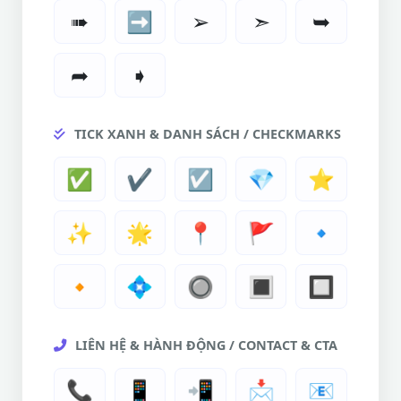
➠
➡
➢
➣
➥
➦
➧
TICK XANH & DANH SÁCH / CHECKMARKS
✅
✔️
☑️
💎
⭐
✨
🌟
📍
🚩
🔹
🔸
💠
🔘
🔳
🔲
LIÊN HỆ & HÀNH ĐỘNG / CONTACT & CTA
📞
📱
📲
📩
📧