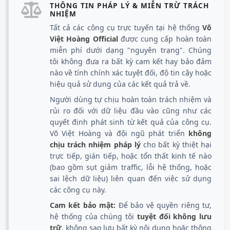
THÔNG TIN PHÁP LÝ & MIỄN TRỪ TRÁCH
NHIỆM
Tất cả các công cụ trực tuyến tại hệ thống
Võ
Việt Hoàng Official
được cung cấp hoàn toàn
miễn phí dưới dạng "nguyên trạng". Chúng
tôi không đưa ra bất kỳ cam kết hay bảo đảm
nào về tính chính xác tuyệt đối, độ tin cậy hoặc
hiệu quả sử dụng của các kết quả trả về.
Người dùng tự chịu hoàn toàn trách nhiệm và
rủi ro đối với dữ liệu đầu vào cũng như các
quyết định phát sinh từ kết quả của công cụ.
Võ Việt Hoàng và đội ngũ phát triển
không
chịu trách nhiệm pháp lý
cho bất kỳ thiệt hại
trực tiếp, gián tiếp, hoặc tổn thất kinh tế nào
(bao gồm sụt giảm traffic, lỗi hệ thống, hoặc
sai lệch dữ liệu) liên quan đến việc sử dụng
các công cụ này.
Cam kết bảo mật:
Để bảo vệ quyền riêng tư,
hệ thống của chúng tôi
tuyệt đối không lưu
trữ
, không sao lưu bất kỳ nội dung hoặc thông