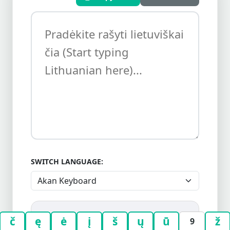
SWITCH LANGUAGE:
č
ę
ė
į
š
ų
ū
ž
9