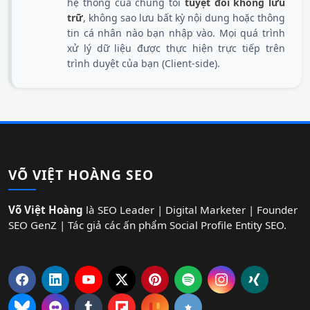
hệ thống của chúng tôi
tuyệt đối không lưu
trữ
, không sao lưu bất kỳ nội dung hoặc thông
tin cá nhân nào bạn nhập vào. Mọi quá trình
xử lý dữ liệu được thực hiện trực tiếp trên
trình duyệt của bạn (Client-side).
VÕ VIỆT HOÀNG SEO
Võ Việt Hoàng
là SEO Leader | Digital Marketer | Founder
SEO GenZ | Tác giả các ấn phẩm Social Profile Entity SEO.