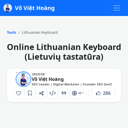
Võ Việt Hoàng
Tools
Lithuanian Keyboard
Online Lithuanian Keyboard
(Lietuvių tastatūra)
CREATOR
Võ Việt Hoàng
SEO Leader | Digital Marketer | Founder SEO GenZ
286
VI