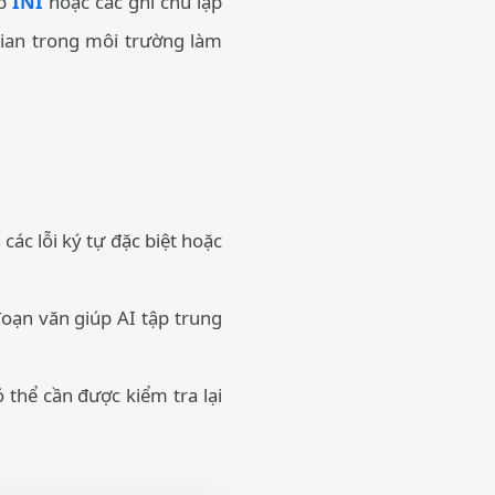
ệp
INI
hoặc các ghi chú lập
 gian trong môi trường làm
c lỗi ký tự đặc biệt hoặc
đoạn văn giúp AI tập trung
 thể cần được kiểm tra lại