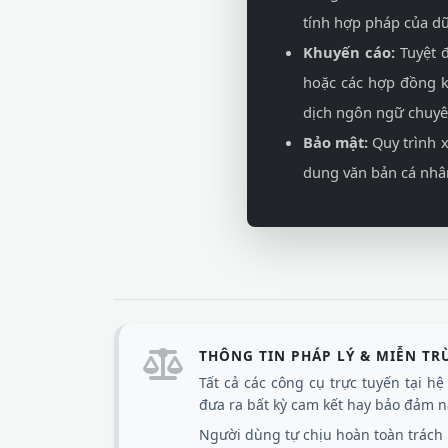
tính hợp pháp của dữ
Khuyến cáo:
Tuyệt đ
hoặc các hợp đồng k
dịch ngôn ngữ chuyê
Bảo mật:
Quy trình x
dung văn bản cá nhâ
THÔNG TIN PHÁP LÝ & MIỄN TR
Tất cả các công cụ trực tuyến tại h
đưa ra bất kỳ cam kết hay bảo đảm nà
Người dùng tự chịu hoàn toàn trách n