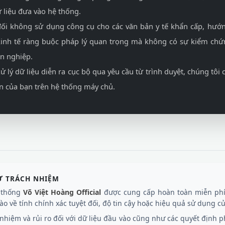
 liệu đưa vào hệ thống.
ối không sử dụng công cụ cho các văn bản y tế khẩn cấp, hướ
inh tế ràng buộc pháp lý quan trọng mà không có sự kiểm chứn
n nghiệp.
ử lý dữ liệu diễn ra cục bộ qua yêu cầu từ trình duyệt, chúng tôi
n của bạn trên hệ thống máy chủ.
Ừ TRÁCH NHIỆM
ệ thống
Võ Việt Hoàng Official
được cung cấp hoàn toàn miễn phí
o về tính chính xác tuyệt đối, độ tin cậy hoặc hiệu quả sử dụng của
hiệm và rủi ro đối với dữ liệu đầu vào cũng như các quyết định ph