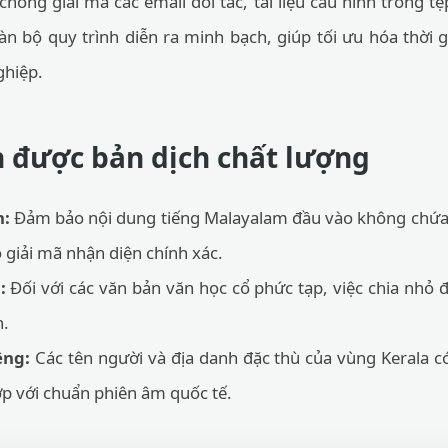
hóng giải mã các email đối tác, tài liệu cấu hình trong t
Toàn bộ quy trình diễn ra minh bạch, giúp tối ưu hóa thời
ghiệp.
 được bản dịch chất lượng
n:
Đảm bảo nội dung tiếng Malayalam đầu vào không chứa cá
ộ giải mã nhận diện chính xác.
:
Đối với các văn bản văn học cổ phức tạp, việc chia nhỏ 
n.
êng:
Các tên người và địa danh đặc thù của vùng Kerala có
ợp với chuẩn phiên âm quốc tế.