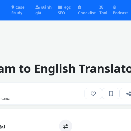
Case
Đánh
Học
Study
giá
SEO
Checklist
Tool
Podcast
m to English Translat
O GenZ
ം)