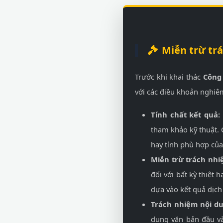
Miễn trừ tr
Trước khi khai thác
Công 
với các điều khoản nghiê
Tính chất kết quả:
tham khảo kỹ thuật.
hay tính phù hợp của
Miễn trừ trách nhi
đối với bất kỳ thiệt h
dựa vào kết quả dịch
Trách nhiệm nội d
dung văn bản đầu và