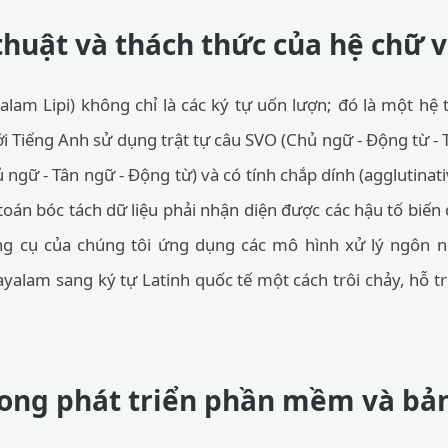
thuật và thách thức của hệ chữ 
am Lipi) không chỉ là các ký tự uốn lượn; đó là một hệ 
i Tiếng Anh sử dụng trật tự câu SVO (Chủ ngữ - Động từ -
 ngữ - Tân ngữ - Động từ) và có tính chắp dính (agglutinativ
toán bóc tách dữ liệu phải nhận diện được các hậu tố biến
ng cụ của chúng tôi ứng dụng các mô hình xử lý ngôn n
yalam sang ký tự Latinh quốc tế một cách trôi chảy, hỗ tr
ong phát triển phần mềm và bản