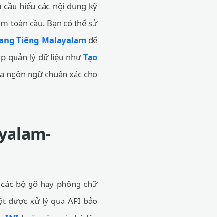
 cầu hiểu các nội dung kỹ
ềm toàn cầu. Bạn có thể sử
sang Tiếng Malayalam
để
háp quản lý dữ liệu như
Tạo
đa ngôn ngữ chuẩn xác cho
ayalam-
ặt các bộ gõ hay phông chữ
uật được xử lý qua API bảo