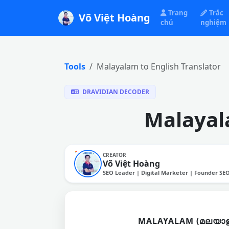
Trang
Trắc
Võ Việt Hoàng
chủ
nghiệm
Tools
Malayalam to English Translator
DRAVIDIAN DECODER
Malayala
CREATOR
Võ Việt Hoàng
SEO Leader | Digital Marketer | Founder SE
MALAYALAM (മലയാള