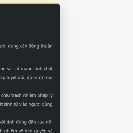
gười dùng cần đồng thuận
ộng và chỉ mang tính chất
háp tuyệt đối, độ mượt mà
 chịu trách nhiệm pháp lý
phát sinh từ việc người dùng
ới tính đúng đắn của nội
ch nhiệm về bản quyền và