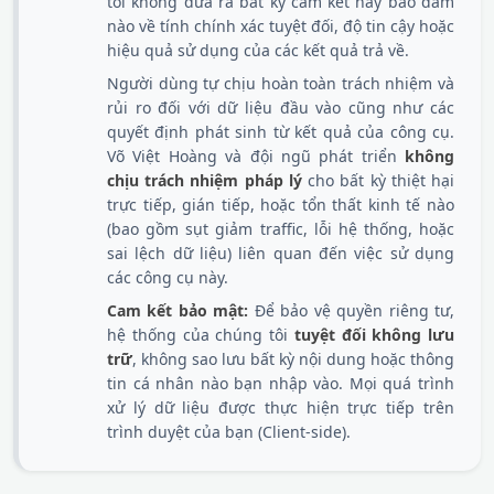
tôi không đưa ra bất kỳ cam kết hay bảo đảm
nào về tính chính xác tuyệt đối, độ tin cậy hoặc
hiệu quả sử dụng của các kết quả trả về.
Người dùng tự chịu hoàn toàn trách nhiệm và
rủi ro đối với dữ liệu đầu vào cũng như các
quyết định phát sinh từ kết quả của công cụ.
Võ Việt Hoàng và đội ngũ phát triển
không
chịu trách nhiệm pháp lý
cho bất kỳ thiệt hại
trực tiếp, gián tiếp, hoặc tổn thất kinh tế nào
(bao gồm sụt giảm traffic, lỗi hệ thống, hoặc
sai lệch dữ liệu) liên quan đến việc sử dụng
các công cụ này.
Cam kết bảo mật:
Để bảo vệ quyền riêng tư,
hệ thống của chúng tôi
tuyệt đối không lưu
trữ
, không sao lưu bất kỳ nội dung hoặc thông
tin cá nhân nào bạn nhập vào. Mọi quá trình
xử lý dữ liệu được thực hiện trực tiếp trên
trình duyệt của bạn (Client-side).