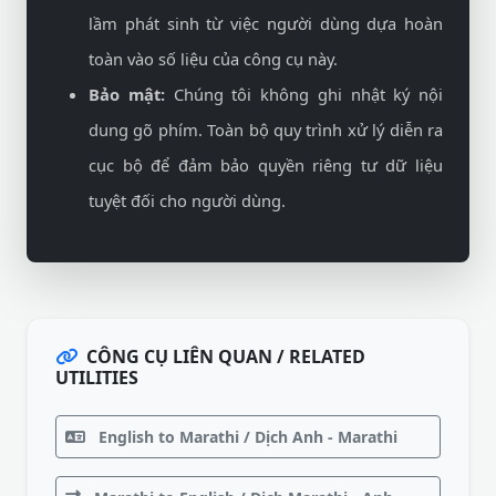
lầm phát sinh từ việc người dùng dựa hoàn
toàn vào số liệu của công cụ này.
Bảo mật:
Chúng tôi không ghi nhật ký nội
dung gõ phím. Toàn bộ quy trình xử lý diễn ra
cục bộ để đảm bảo quyền riêng tư dữ liệu
tuyệt đối cho người dùng.
CÔNG CỤ LIÊN QUAN / RELATED
UTILITIES
English to Marathi / Dịch Anh - Marathi