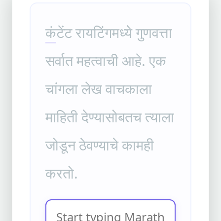
क
ट
ट
र
य
ट
ग
म
ध
य
ग
ण
व
त
स
र
त
म
ह
त
व
च
आ
ह
.
ए
क
च
ग
ल
ल
ख
व
च
क
ल
म
ह
त
द
ण
य
स
ब
त
च
त
य
ल
ज
ड
न
ठ
व
ण
य
च
क
म
ह
क
र
त
.