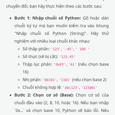
chuyển đổi, bạn hãy thực hiện theo các bước sau:
Bước 1: Nhập chuỗi số Python:
Gõ hoặc dán
chuỗi ký tự mà bạn muốn kiểm tra vào khung
"Nhập chuỗi số Python (String)". Hãy thử
nghiệm với nhiều loại chuỗi khác nhau:
Số thập phân:
,
,
'123'
'-45'
' 100 '
Số thực (sẽ bị cắt):
'123.45'
Thập lục phân:
,
(nếu chọn base
'0xFF'
'A1'
16)
Nhị phân:
,
(nếu chọn base 2)
'0b101'
'1101'
Chuỗi không hợp lệ:
,
'abc123'
'123abc'
Bước 2: Chọn cơ số (Base):
Chọn cơ số của
chuỗi đầu vào (2, 8, 10, hoặc 16). Nếu bạn nhập
`0x...` và chọn base 10, Python sẽ báo lỗi. Nếu