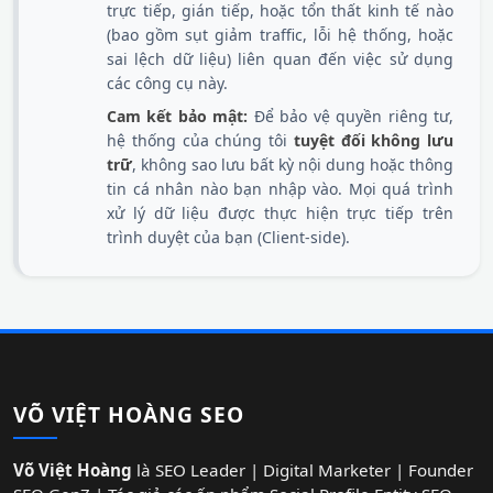
trực tiếp, gián tiếp, hoặc tổn thất kinh tế nào
(bao gồm sụt giảm traffic, lỗi hệ thống, hoặc
sai lệch dữ liệu) liên quan đến việc sử dụng
các công cụ này.
Cam kết bảo mật:
Để bảo vệ quyền riêng tư,
hệ thống của chúng tôi
tuyệt đối không lưu
trữ
, không sao lưu bất kỳ nội dung hoặc thông
tin cá nhân nào bạn nhập vào. Mọi quá trình
xử lý dữ liệu được thực hiện trực tiếp trên
trình duyệt của bạn (Client-side).
VÕ VIỆT HOÀNG SEO
Võ Việt Hoàng
là SEO Leader | Digital Marketer | Founder