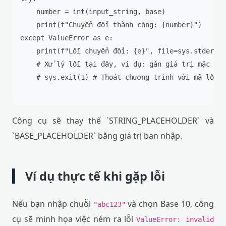
    number = int(input_string, base)

    print(f"Chuyển đổi thành công: {number}")

except ValueError as e:

    print(f"Lỗi chuyển đổi: {e}", file=sys.stderr)

    # Xử lý lỗi tại đây, ví dụ: gán giá trị mặc địn
    # sys.exit(1) # Thoát chương trình với mã lỗi

Công cụ sẽ thay thế `STRING_PLACEHOLDER` và
`BASE_PLACEHOLDER` bằng giá trị bạn nhập.
Ví dụ thực tế khi gặp lỗi
Nếu bạn nhập chuỗi
và chọn Base 10, công
"abc123"
cụ sẽ minh họa việc ném ra lỗi
ValueError: invalid