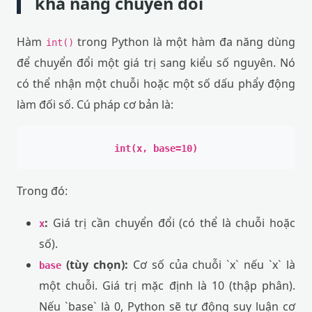
khả năng chuyển đổi
Hàm
trong Python là một hàm đa năng dùng
int()
để chuyển đổi một giá trị sang kiểu số nguyên. Nó
có thể nhận một chuỗi hoặc một số dấu phẩy động
làm đối số. Cú pháp cơ bản là:
int(x, base=10)
Trong đó:
:
Giá trị cần chuyển đổi (có thể là chuỗi hoặc
x
số).
(tùy chọn):
Cơ số của chuỗi `x` nếu `x` là
base
một chuỗi. Giá trị mặc định là 10 (thập phân).
Nếu `base` là 0, Python sẽ tự động suy luận cơ