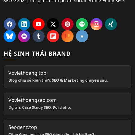
SEO GenZ | Tác giả các ấn phẩm Social Profile Entity SEO.
HỆ SINH THÁI BRAND
Voviethoang.top
Blog chia sẻ kiến thức SEO & Marketing chuyên sâu.
Voviethoangseo.com
Dự án, Case Study SEO, Portfolio.
Seogenz.top
Cộng đồng học tập SEO dành cho thế hệ GenZ.