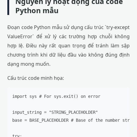
Nguyên lý hoạt động của code
Python mẫu
Đoạn code Python mẫu sử dụng cấu trúc `try-except
ValueError` để xử lý các trường hợp chuỗi không
hợp lệ. Điều này rất quan trọng để tránh làm sập
chương trình khi dữ liệu đầu vào không đúng định
dạng mong muốn.
Cấu trúc code minh họa:
import sys # For sys.exit() on error

input_string = "STRING_PLACEHOLDER"

base = BASE_PLACEHOLDER # Base of the number string

try:
