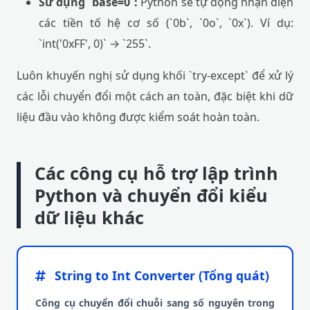
Sử dụng `base=0`:
Python sẽ tự động nhận diện
các tiền tố hệ cơ số (`0b`, `0o`, `0x`). Ví dụ:
`int('0xFF', 0)` → `255`.
Luôn khuyến nghị sử dụng khối `try-except` để xử lý
các lỗi chuyển đổi một cách an toàn, đặc biệt khi dữ
liệu đầu vào không được kiểm soát hoàn toàn.
Các công cụ hỗ trợ lập trình
Python và chuyển đổi kiểu
dữ liệu khác
String to Int Converter (Tổng quát)
Công cụ chuyển đổi chuỗi sang số nguyên trong