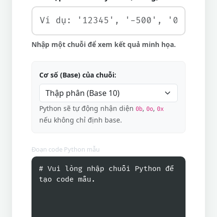
Nhập một chuỗi để xem kết quả minh họa.
Cơ số (Base) của chuỗi:
Python sẽ tự động nhận diện
,
,
0b
0o
0x
nếu không chỉ định base.
Đoạn code Python mẫu
# Vui lòng nhập chuỗi Python để 
tạo code mẫu.