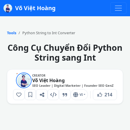
Võ Việt Hoàng
Copy Result
Copy Code
Tools
Python String to Int Converter
Công Cụ Chuyển Đổi Python
String sang Int
CREATOR
Võ Việt Hoàng
SEO Leader | Digital Marketer | Founder SEO GenZ
214
VI