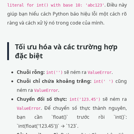
. Điều này
literal for int() with base 10: 'abc123'
giúp bạn hiểu cách Python báo hiệu lỗi một cách rõ
ràng và cách xử lý nó trong code của mình.
Tối ưu hóa và các trường hợp
đặc biệt
Chuỗi rỗng:
sẽ ném ra
.
int('')
ValueError
Chuỗi chỉ chứa khoảng trắng:
cũng
int(' ')
ném ra
.
ValueError
Chuyển đổi số thực:
sẽ ném ra
int('123.45')
. Để chuyển số thực thành nguyên,
ValueError
bạn cần `float()` trước rồi `int()`:
`int(float('123.45'))` → `123`.