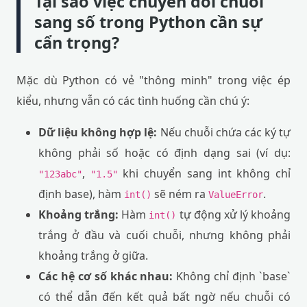
Tại sao việc chuyển đổi chuỗi
sang số trong Python cần sự
cẩn trọng?
Mặc dù Python có vẻ "thông minh" trong việc ép
kiểu, nhưng vẫn có các tình huống cần chú ý:
Dữ liệu không hợp lệ:
Nếu chuỗi chứa các ký tự
không phải số hoặc có định dạng sai (ví dụ:
,
khi chuyển sang int không chỉ
"123abc"
"1.5"
định base), hàm
sẽ ném ra
.
int()
ValueError
Khoảng trắng:
Hàm
tự động xử lý khoảng
int()
trắng ở đầu và cuối chuỗi, nhưng không phải
khoảng trắng ở giữa.
Các hệ cơ số khác nhau:
Không chỉ định `base`
có thể dẫn đến kết quả bất ngờ nếu chuỗi có