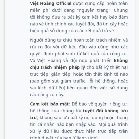
Việt Hoàng Official
được cung cấp hoàn toàn
miễn phí dưới dạng "nguyên trạng". Chúng
tôi không đưa ra bất kỳ cam kết hay bảo đảm
nào về tính chính xác tuyệt đối, độ tin cậy hoặc
hiệu quả sử dụng của các kết quả trả về.
Người dùng tự chịu hoàn toàn trách nhiệm và
rủi ro đối với dữ liệu đầu vào cũng như các
quyết định phát sinh từ kết quả của công cụ.
Võ Việt Hoàng và đội ngũ phát triển
không
chịu trách nhiệm pháp lý
cho bất kỳ thiệt hại
trực tiếp, gián tiếp, hoặc tổn thất kinh tế nào
(bao gồm sụt giảm traffic, lỗi hệ thống, hoặc
sai lệch dữ liệu) liên quan đến việc sử dụng
các công cụ này.
Cam kết bảo mật:
Để bảo vệ quyền riêng tư,
hệ thống của chúng tôi
tuyệt đối không lưu
trữ
, không sao lưu bất kỳ nội dung hoặc thông
tin cá nhân nào bạn nhập vào. Mọi quá trình
xử lý dữ liệu được thực hiện trực tiếp trên
trình duyệt của bạn (Client-side).