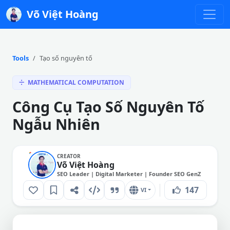
Võ Việt Hoàng
Tools
Tạo số nguyên tố
MATHEMATICAL COMPUTATION
Công Cụ Tạo Số Nguyên Tố
Ngẫu Nhiên
CREATOR
Võ Việt Hoàng
SEO Leader | Digital Marketer | Founder SEO GenZ
147
VI