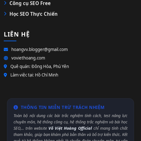
Công cụ SEO Free
Học SEO Thực Chiến
LIÊN HỆ
hoangvv.blogger@gmail.com
voviethoang.com
Quê quán: Đông Hòa, Phú Yên
Làm việc tại: Hồ Chí Minh
THÔNG TIN MIỄN TRỪ TRÁCH NHIỆM
Toàn bộ nội dung các bài trắc nghiệm tính cách, test năng lực
chuyên môn, hệ thống công cụ, hệ thống trắc nghiệm và bài học
SEO,... trên website
Võ Việt Hoàng Official
chỉ mang tính chất
tham khảo, giúp bạn khám phá bản thân và bổ trợ kiến thức. Kết
quả từ hệ thống không phải là chuẩn đoán chuyên môn, tư vấn