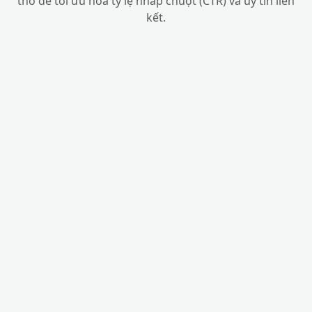
thô để tối ưu hóa tỷ lệ nhấp chuột (CTR) và uy tín liên
kết.