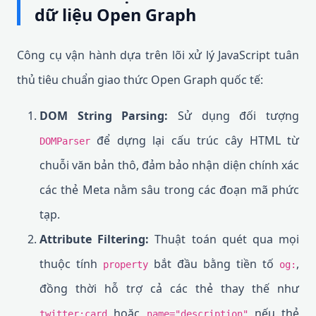
dữ liệu Open Graph
Công cụ vận hành dựa trên lõi xử lý JavaScript tuân
thủ tiêu chuẩn giao thức Open Graph quốc tế:
DOM String Parsing:
Sử dụng đối tượng
để dựng lại cấu trúc cây HTML từ
DOMParser
chuỗi văn bản thô, đảm bảo nhận diện chính xác
các thẻ Meta nằm sâu trong các đoạn mã phức
tạp.
Attribute Filtering:
Thuật toán quét qua mọi
thuộc tính
bắt đầu bằng tiền tố
,
property
og:
đồng thời hỗ trợ cả các thẻ thay thế như
hoặc
nếu thẻ
twitter:card
name="description"