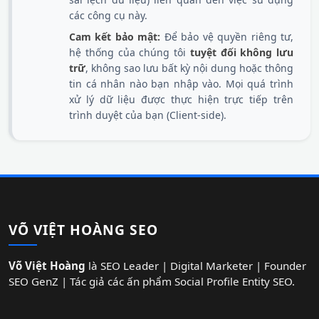
các công cụ này.
Cam kết bảo mật:
Để bảo vệ quyền riêng tư,
hệ thống của chúng tôi
tuyệt đối không lưu
trữ
, không sao lưu bất kỳ nội dung hoặc thông
tin cá nhân nào bạn nhập vào. Mọi quá trình
xử lý dữ liệu được thực hiện trực tiếp trên
trình duyệt của bạn (Client-side).
VÕ VIỆT HOÀNG SEO
Võ Việt Hoàng
là SEO Leader | Digital Marketer | Founder
SEO GenZ | Tác giả các ấn phẩm Social Profile Entity SEO.