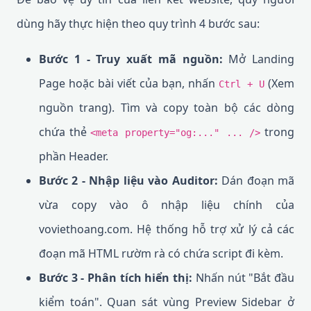
dùng hãy thực hiện theo quy trình 4 bước sau:
Bước 1 - Truy xuất mã nguồn:
Mở Landing
Page hoặc bài viết của bạn, nhấn
(Xem
Ctrl + U
nguồn trang). Tìm và copy toàn bộ các dòng
chứa thẻ
trong
<meta property="og:..." ... />
phần Header.
Bước 2 - Nhập liệu vào Auditor:
Dán đoạn mã
vừa copy vào ô nhập liệu chính của
voviethoang.com. Hệ thống hỗ trợ xử lý cả các
đoạn mã HTML rườm rà có chứa script đi kèm.
Bước 3 - Phân tích hiển thị:
Nhấn nút "Bắt đầu
kiểm toán". Quan sát vùng Preview Sidebar ở