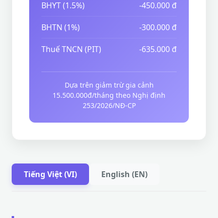
BHYT (1.5%)
-450.000 đ
BHTN (1%)
-300.000 đ
Thuế TNCN (PIT)
-635.000 đ
Dựa trên giảm trừ gia cảnh
15.500.000đ/tháng theo Nghị định
253/2026/NĐ-CP
Tiếng Việt (VI)
English (EN)