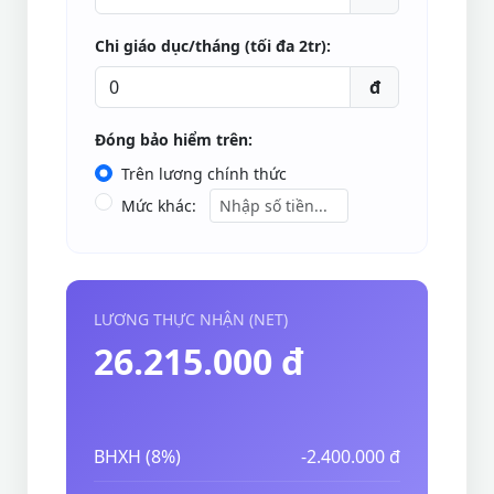
Chi giáo dục/tháng (tối đa 2tr):
đ
Đóng bảo hiểm trên:
Trên lương chính thức
Mức khác:
LƯƠNG THỰC NHẬN (NET)
26.215.000 đ
BHXH (8%)
-2.400.000 đ