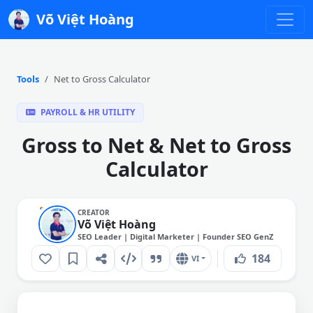
Võ Việt Hoàng
Tools
Net to Gross Calculator
PAYROLL & HR UTILITY
Gross to Net & Net to Gross
Calculator
CREATOR
Võ Việt Hoàng
SEO Leader | Digital Marketer | Founder SEO GenZ
184
VI