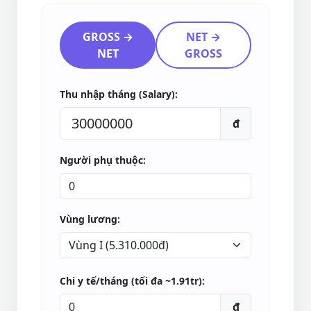
GROSS →
NET →
NET
GROSS
Thu nhập tháng (Salary):
đ
Người phụ thuộc:
Vùng lương:
Chi y tế/tháng (tối đa ~1.91tr):
đ