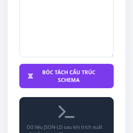
BÓC TÁCH CẤU TRÚC
SCHEMA
Dữ liệu JSON-LD sau khi trích xuất