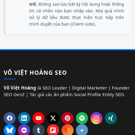
trữ
, không sao lưu bất kỳ nội dung hoặc thông
tin cá nhân nào bạn nhập vào. Mọi quá trình
xử lý dữ liệu được thực hiện trực tiếp trên
trình duyệt của bạn (Client-side).
VÕ VIỆT HOÀNG SEO
Võ Việt Hoàng
là SEO Leader | Digital Marketer | Founder
SEO GenZ | Tác giả các ấn phẩm Social Profile Entity SEO.