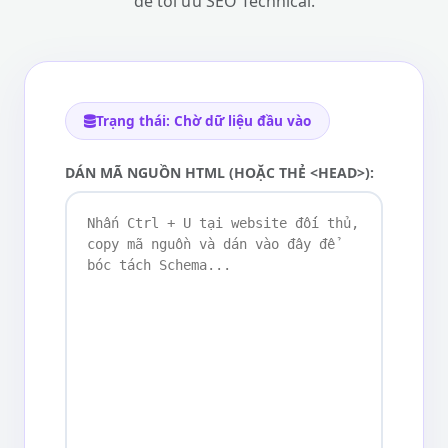
để tối ưu SEO Technical.
Trạng thái: Chờ dữ liệu đầu vào
DÁN MÃ NGUỒN HTML (HOẶC THẺ <HEAD>):