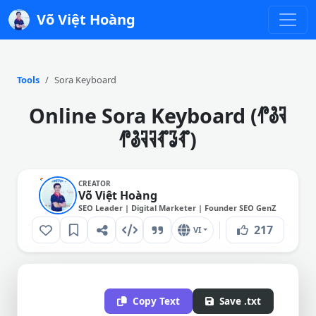
Võ Việt Hoàng
Tools
Sora Keyboard
Online Sora Keyboard (𑃐𑃑𑃒
𑃐𑃑𑃒𑃒𑃗𑃟𑃗)
CREATOR
Võ Việt Hoàng
SEO Leader | Digital Marketer | Founder SEO GenZ
217
VI
Copy Text
Save .txt