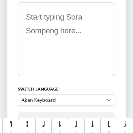
SWITCH LANGUAGE:
𑃲
𑃳
𑃴
𑃵
𑃶
𑃶
𑃸
𑃹
2
3
4
5
6
7
8
9