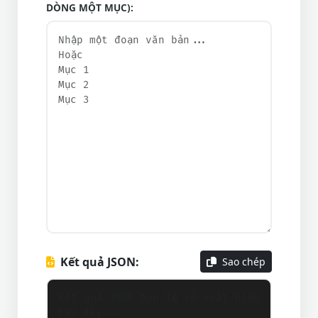
DÒNG MỘT MỤC):
Kết quả JSON:
Sao chép