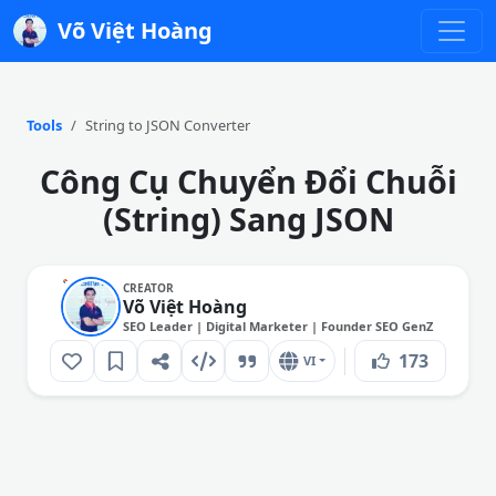
Võ Việt Hoàng
Tools
String to JSON Converter
Công Cụ Chuyển Đổi Chuỗi
(String) Sang JSON
CREATOR
Võ Việt Hoàng
SEO Leader | Digital Marketer | Founder SEO GenZ
173
VI