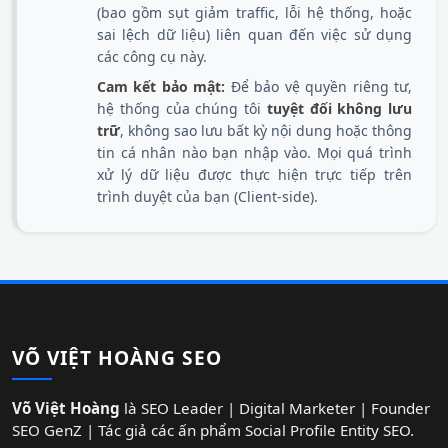
(bao gồm sụt giảm traffic, lỗi hệ thống, hoặc
sai lệch dữ liệu) liên quan đến việc sử dụng
các công cụ này.
Cam kết bảo mật:
Để bảo vệ quyền riêng tư,
hệ thống của chúng tôi
tuyệt đối không lưu
trữ
, không sao lưu bất kỳ nội dung hoặc thông
tin cá nhân nào bạn nhập vào. Mọi quá trình
xử lý dữ liệu được thực hiện trực tiếp trên
trình duyệt của bạn (Client-side).
VÕ VIỆT HOÀNG SEO
Võ Việt Hoàng
là SEO Leader | Digital Marketer | Founder
SEO GenZ | Tác giả các ấn phẩm Social Profile Entity SEO.