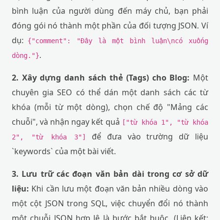
bình luận của người dùng đến máy chủ, bạn phải
đóng gói nó thành một phần của đối tượng JSON. Ví
dụ:
{"comment": "Đây là một bình luận\ncó xuống
.
dòng."}
2. Xây dựng danh sách thẻ (Tags) cho Blog:
Một
chuyên gia SEO có thể dán một danh sách các từ
khóa (mỗi từ một dòng), chọn chế độ "Mảng các
chuỗi", và nhận ngay kết quả
["từ khóa 1", "từ khóa
để đưa vào trường dữ liệu
2", "từ khóa 3"]
`keywords` của một bài viết.
3. Lưu trữ các đoạn văn bản dài trong cơ sở dữ
liệu:
Khi cần lưu một đoạn văn bản nhiều dòng vào
một cột JSON trong SQL, việc chuyển đổi nó thành
một chuỗi JSON hợp lệ là bước bắt buộc. (Liên kết: