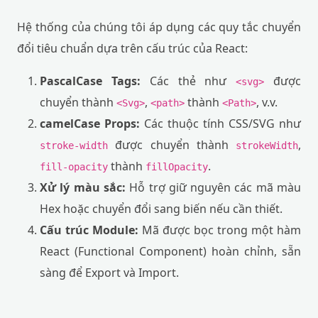
Hệ thống của chúng tôi áp dụng các quy tắc chuyển
đổi tiêu chuẩn dựa trên cấu trúc của React:
PascalCase Tags:
Các thẻ như
được
<svg>
chuyển thành
,
thành
, v.v.
<Svg>
<path>
<Path>
camelCase Props:
Các thuộc tính CSS/SVG như
được chuyển thành
,
stroke-width
strokeWidth
thành
.
fill-opacity
fillOpacity
Xử lý màu sắc:
Hỗ trợ giữ nguyên các mã màu
Hex hoặc chuyển đổi sang biến nếu cần thiết.
Cấu trúc Module:
Mã được bọc trong một hàm
React (Functional Component) hoàn chỉnh, sẵn
sàng để Export và Import.