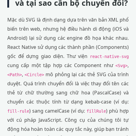
và tại sao cần bộ chuyển đổi?
Mặc dù SVG là định dạng dựa trên văn bản XML phổ
biến trên web, nhưng hệ điều hành di động (iOS và
Android) lại sử dụng các engine đồ họa khác nhau.
React Native sử dụng các thành phần (Components)
gốc để dựng giao diện. Thư viện
react-native-svg
cung cấp một tập hợp các Component như
,
<Svg>
,
mô phỏng lại các thẻ SVG của trình
<Path>
<Circle>
duyệt. Quá trình chuyển đổi là việc thay đổi tên các
thẻ từ chữ thường sang chữ hoa (PascalCase) và
chuyển các thuộc tính từ dạng kebab-case (ví dụ:
) sang camelCase (ví dụ:
) phù hợp
fill-rule
fillRule
với cú pháp JavaScript. Công cụ của chúng tôi tự
động hóa hoàn toàn các quy tắc này, giúp bạn tránh