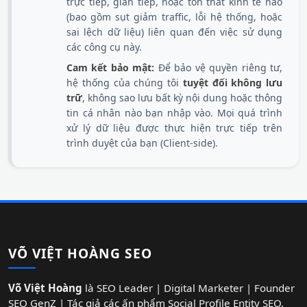
trực tiếp, gián tiếp, hoặc tổn thất kinh tế nào
(bao gồm sụt giảm traffic, lỗi hệ thống, hoặc
sai lệch dữ liệu) liên quan đến việc sử dụng
các công cụ này.
Cam kết bảo mật:
Để bảo vệ quyền riêng tư,
hệ thống của chúng tôi
tuyệt đối không lưu
trữ
, không sao lưu bất kỳ nội dung hoặc thông
tin cá nhân nào bạn nhập vào. Mọi quá trình
xử lý dữ liệu được thực hiện trực tiếp trên
trình duyệt của bạn (Client-side).
VÕ VIỆT HOÀNG SEO
Võ Việt Hoàng
là SEO Leader | Digital Marketer | Founder
SEO GenZ | Tác giả các ấn phẩm Social Profile Entity SEO.