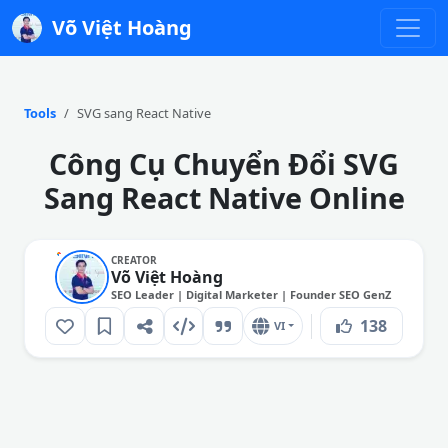
Võ Việt Hoàng
Tools
SVG sang React Native
Công Cụ Chuyển Đổi SVG
Sang React Native Online
CREATOR
Võ Việt Hoàng
SEO Leader | Digital Marketer | Founder SEO GenZ
138
VI