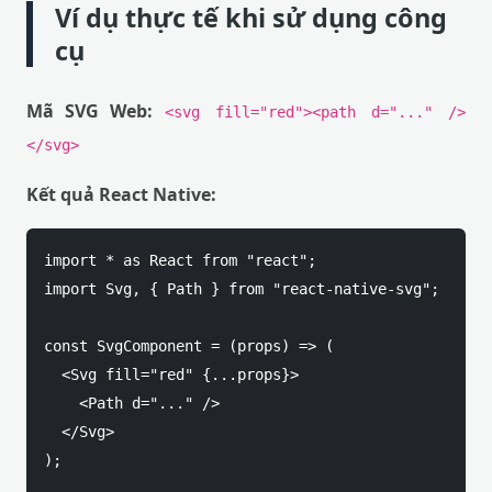
Ví dụ thực tế khi sử dụng công
cụ
Mã SVG Web:
<svg fill="red"><path d="..." />
</svg>
Kết quả React Native:
import * as React from "react";

import Svg, { Path } from "react-native-svg";

const SvgComponent = (props) => (

  <Svg fill="red" {...props}>

    <Path d="..." />

  </Svg>

);
