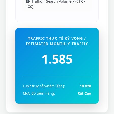
Traffic = Search Volume x (CTR /
100)
TRAFFIC THỰC TẾ KỲ VỌNG /
ESTIMATED MONTHLY TRAFFIC
1.585
Lượt truy cập/năm (Est.):
19.020
Mức độ tiềm năng:
Rất Cao