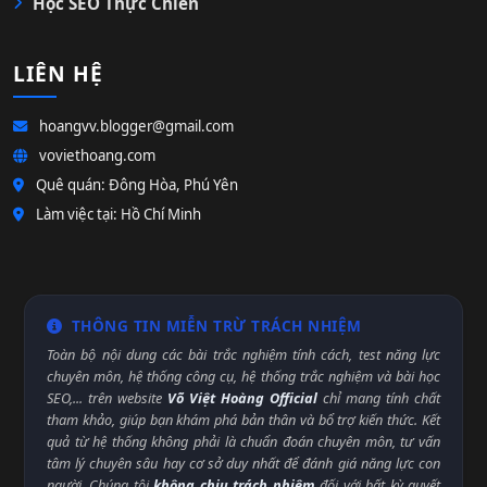
Học SEO Thực Chiến
LIÊN HỆ
hoangvv.blogger@gmail.com
voviethoang.com
Quê quán: Đông Hòa, Phú Yên
Làm việc tại: Hồ Chí Minh
THÔNG TIN MIỄN TRỪ TRÁCH NHIỆM
Toàn bộ nội dung các bài trắc nghiệm tính cách, test năng lực
chuyên môn, hệ thống công cụ, hệ thống trắc nghiệm và bài học
SEO,... trên website
Võ Việt Hoàng Official
chỉ mang tính chất
tham khảo, giúp bạn khám phá bản thân và bổ trợ kiến thức. Kết
quả từ hệ thống không phải là chuẩn đoán chuyên môn, tư vấn
tâm lý chuyên sâu hay cơ sở duy nhất để đánh giá năng lực con
người. Chúng tôi
không chịu trách nhiệm
đối với bất kỳ quyết