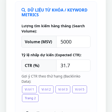
DỮ LIỆU TỪ KHÓA / KEYWORD
METRICS
Lượng tìm kiếm hàng tháng (Search
Volume):
Volume (MSV)
Tỷ lệ nhấp dự kiến (Expected CTR):
CTR (%)
Gợi ý CTR theo thứ hạng (Backlinko
Data):
Vị trí 1
Vị trí 2
Vị trí 3
Vị trí 5
Trang 2