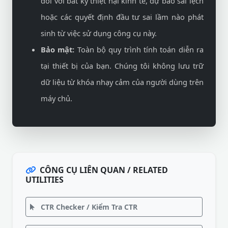
đối với bất kỳ thiệt hại kinh tế, dự báo sai lệch
hoặc các quyết định đầu tư sai lầm nào phát
sinh từ việc sử dụng công cụ này.
Bảo mật:
Toàn bộ quy trình tính toán diễn ra
tại thiết bị của bạn. Chúng tôi không lưu trữ
dữ liệu từ khóa nhạy cảm của người dùng trên
máy chủ.
CÔNG CỤ LIÊN QUAN / RELATED
UTILITIES
CTR Checker / Kiểm Tra CTR