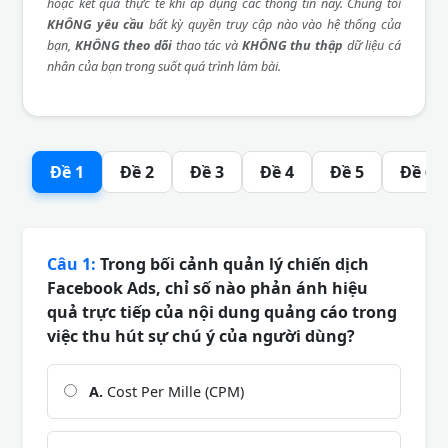
hoặc kết quả thực tế khi áp dụng các thông tin này. Chúng tôi
KHÔNG yêu cầu
bất kỳ quyền truy cập nào vào hệ thống của
bạn,
KHÔNG theo dõi
thao tác và
KHÔNG thu thập
dữ liệu cá
nhân của bạn trong suốt quá trình làm bài.
Đề 1
Đề 2
Đề 3
Đề 4
Đề 5
Đề 6
Câu 1:
Trong bối cảnh quản lý chiến dịch
Facebook Ads, chỉ số nào phản ánh hiệu
quả trực tiếp của nội dung quảng cáo trong
việc thu hút sự chú ý của người dùng?
A.
Cost Per Mille (CPM)