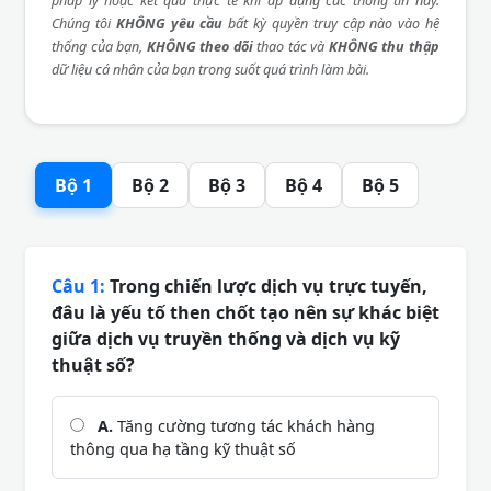
pháp lý hoặc kết quả thực tế khi áp dụng các thông tin này.
Chúng tôi
KHÔNG yêu cầu
bất kỳ quyền truy cập nào vào hệ
thống của bạn,
KHÔNG theo dõi
thao tác và
KHÔNG thu thập
dữ liệu cá nhân của bạn trong suốt quá trình làm bài.
Bộ 1
Bộ 2
Bộ 3
Bộ 4
Bộ 5
Câu 1:
Trong chiến lược dịch vụ trực tuyến,
đâu là yếu tố then chốt tạo nên sự khác biệt
giữa dịch vụ truyền thống và dịch vụ kỹ
thuật số?
A.
Tăng cường tương tác khách hàng
thông qua hạ tầng kỹ thuật số