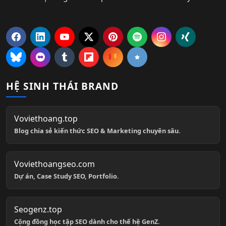
HỆ SINH THÁI BRAND
Voviethoang.top
Blog chia sẻ kiến thức SEO & Marketing chuyên sâu.
Voviethoangseo.com
Dự án, Case Study SEO, Portfolio.
Seogenz.top
Cộng đồng học tập SEO dành cho thế hệ GenZ.