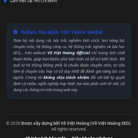
Làm việc tại: Hồ Chí Minh
THÔNG TIN MIỄN TRỪ TRÁCH NHIỆM
Toàn bộ nội dung các bài trắc nghiệm tính cách, test năng lực
chuyên môn, hệ thống công cụ, hệ thống trắc nghiệm và bài học
SEO,... trên website
Võ Việt Hoàng Official
chỉ mang tính chất
tham khảo, giúp bạn khám phá bản thân và bổ trợ kiến thức. Kết
quả từ hệ thống không phải là chuẩn đoán chuyên môn, tư vấn
tâm lý chuyên sâu hay cơ sở duy nhất để đánh giá năng lực con
người. Chúng tôi
không chịu trách nhiệm
đối với bất kỳ quyết
định cá nhân, nghề nghiệp hay thiệt hại nào phát sinh từ việc sử
dụng các thông tin trên trang web này.
© 2026
Được xây dựng bởi Võ Việt Hoàng (Võ Việt Hoàng SEO)
.
All rights reserved.