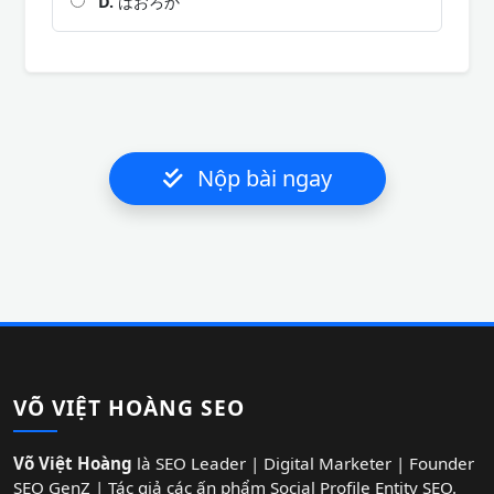
D.
はおろか
Nộp bài ngay
VÕ VIỆT HOÀNG SEO
Võ Việt Hoàng
là SEO Leader | Digital Marketer | Founder
SEO GenZ | Tác giả các ấn phẩm Social Profile Entity SEO.