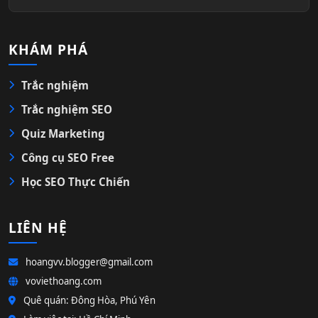
KHÁM PHÁ
Trắc nghiệm
Trắc nghiệm SEO
Quiz Marketing
Công cụ SEO Free
Học SEO Thực Chiến
LIÊN HỆ
hoangvv.blogger@gmail.com
voviethoang.com
Quê quán: Đông Hòa, Phú Yên