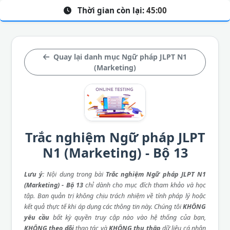
Thời gian còn lại:
45:00
Quay lại danh mục Ngữ pháp JLPT N1
(Marketing)
Trắc nghiệm Ngữ pháp JLPT
N1 (Marketing) - Bộ 13
Lưu ý
: Nội dung trong bài
Trắc nghiệm Ngữ pháp JLPT N1
(Marketing) - Bộ 13
chỉ dành cho mục đích tham khảo và học
tập. Ban quản trị không chịu trách nhiệm về tính pháp lý hoặc
kết quả thực tế khi áp dụng các thông tin này. Chúng tôi
KHÔNG
yêu cầu
bất kỳ quyền truy cập nào vào hệ thống của bạn,
KHÔNG theo dõi
thao tác và
KHÔNG thu thập
dữ liệu cá nhân