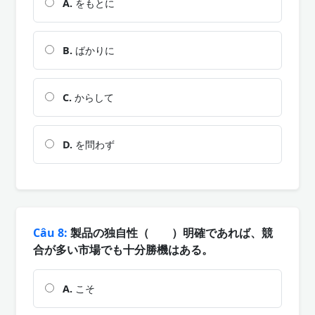
A.
をもとに
B.
ばかりに
C.
からして
D.
を問わず
Câu 8:
製品の独自性（ ）明確であれば、競
合が多い市場でも十分勝機はある。
A.
こそ