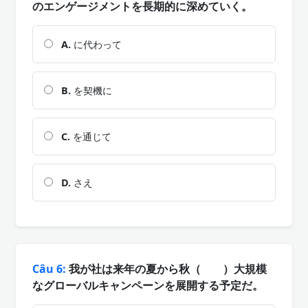
のエンゲージメントを長期的に深めていく。
A.
に代わって
B.
を契機に
C.
を通じて
D.
さえ
Câu 6:
我が社は来年の夏から秋（ ）大規模
なグローバルキャンペーンを展開する予定だ。