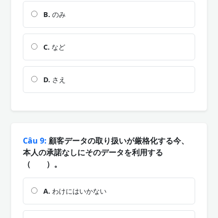
B.
のみ
C.
など
D.
さえ
Câu 9:
顧客データの取り扱いが厳格化する今、
本人の承諾なしにそのデータを利用する
（ ）。
A.
わけにはいかない