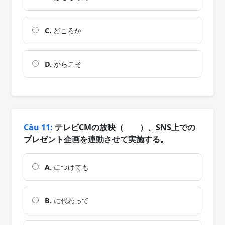
C.
どころか
D.
からこそ
Câu 11:
テレビCMの放映（ ）、SNS上での
プレゼント企画を連動させて実施する。
A.
につけても
B.
に代わって