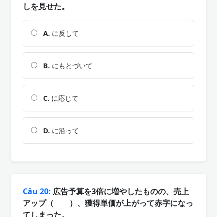
しを見せた。
A.
に反して
B.
にもとづいて
C.
に応じて
D.
に沿って
Câu 20:
広告予算を3倍に増やしたものの、売上
アップ（ ）、獲得単価が上がって赤字になっ
てしまった。