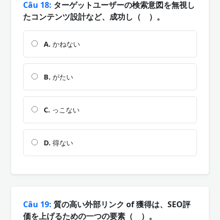
Câu 18:
ターゲットユーザーの検索意図を無視し
たコンテンツ設計など、成功し（ ）。
A.
かねない
B.
がたい
C.
っこない
D.
得ない
Câu 19:
質の高い外部リンク of 獲得は、SEO評
価を上げるための一つの要素（ ）。