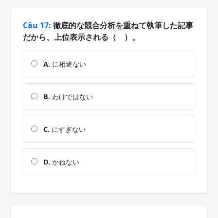
Câu 17:
徹底的な競合分析を重ねて執筆した記事
だから、上位表示される（ ）。
A.
に相違ない
B.
わけではない
C.
にすぎない
D.
かねない