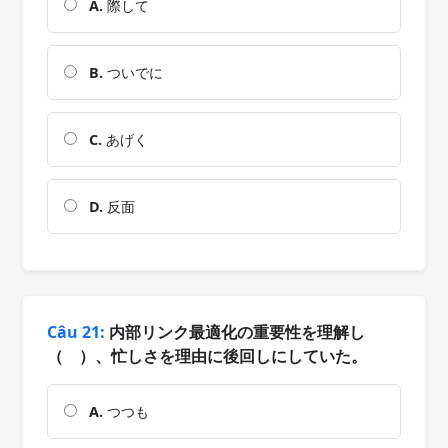
A.
際して
B.
ついでに
C.
あげく
D.
反面
Câu 21:
内部リンク最適化の重要性を理解し
（ ）、忙しさを理由に後回しにしていた。
A.
つつも