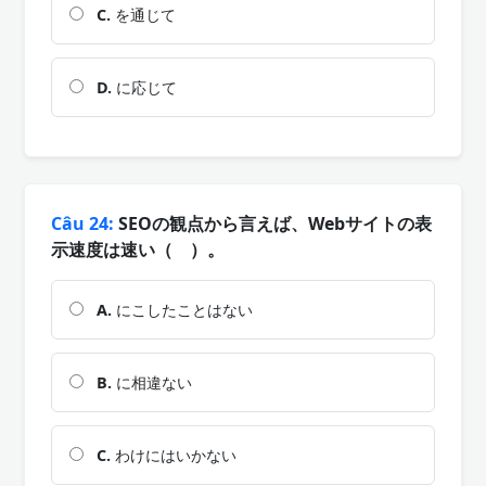
C.
を通じて
D.
に応じて
Câu 24:
SEOの観点から言えば、Webサイトの表
示速度は速い（ ）。
A.
にこしたことはない
B.
に相違ない
C.
わけにはいかない