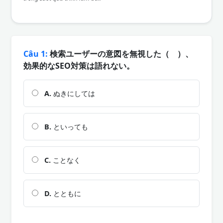
Câu 1:
検索ユーザーの意図を無視した（ ）、
効果的なSEO対策は語れない。
A.
ぬきにしては
B.
といっても
C.
ことなく
D.
とともに