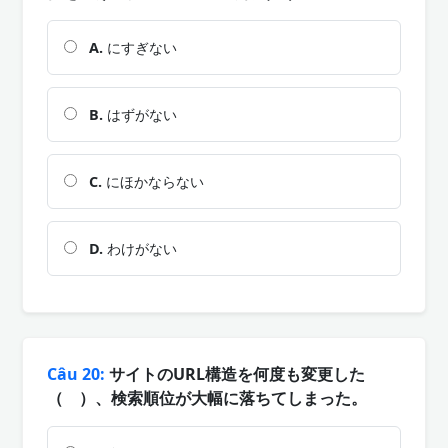
A.
にすぎない
B.
はずがない
C.
にほかならない
D.
わけがない
Câu 20:
サイトのURL構造を何度も変更した
（ ）、検索順位が大幅に落ちてしまった。