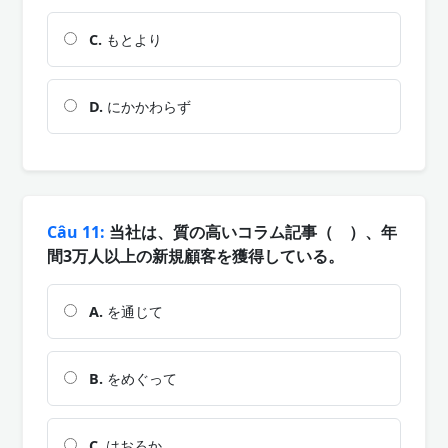
C.
もとより
D.
にかかわらず
Câu 11:
当社は、質の高いコラム記事（ ）、年
間3万人以上の新規顧客を獲得している。
A.
を通じて
B.
をめぐって
C.
はおろか