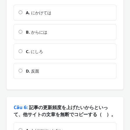
A.
にかけては
B.
からには
C.
にしろ
D.
反面
Câu 6:
記事の更新頻度を上げたいからといっ
て、他サイトの文章を無断でコピーする（ ）。