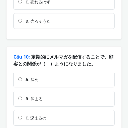
C.
売れるはず
D.
売るそうだ
Câu 10:
定期的にメルマガを配信することで、顧
客との関係が（ ）ようになりました。
A.
深め
B.
深まる
C.
深まるの