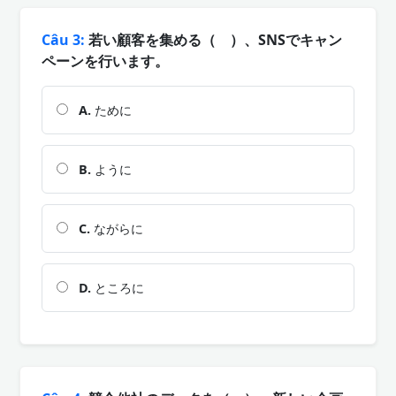
Câu 3:
若い顧客を集める（ ）、SNSでキャン
ペーンを行います。
A.
ために
B.
ように
C.
ながらに
D.
ところに