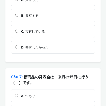
B.
共有する
C.
共有している
D.
共有したかった
Câu 7:
新商品の発表会は、来月の15日に行う
（ ）です。
A.
つもり