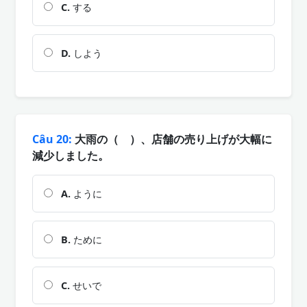
C.
する
D.
しよう
Câu 20:
大雨の（ ）、店舗の売り上げが大幅に
減少しました。
A.
ように
B.
ために
C.
せいで