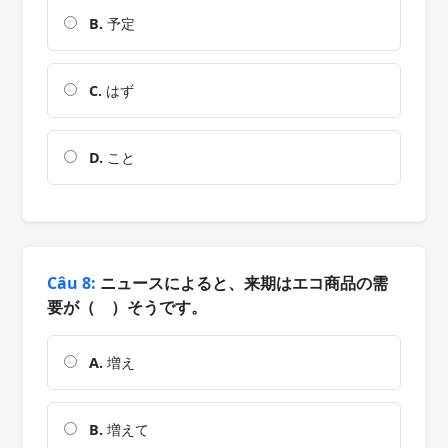
B.
予定
C.
はず
D.
こと
Câu 8:
ニュースによると、来期はエコ商品の需
要が（ ）そうです。
A.
増え
B.
増えて