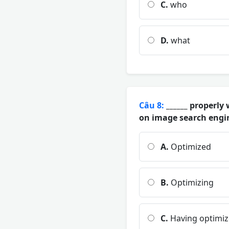
C.
who
D.
what
Câu 8:
______ properly 
on image search engi
A.
Optimized
B.
Optimizing
C.
Having optimi