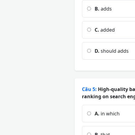
B.
adds
C.
added
D.
should adds
Câu 5:
High-quality bac
ranking on search eng
A.
in which
B.
that