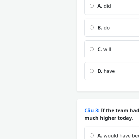
A.
did
B.
do
C.
will
D.
have
Câu 3:
If the team had
much higher today.
A.
would have be