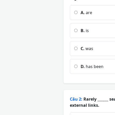
A.
are
B.
is
C.
was
D.
has been
Câu 2:
Rarely ______ s
external links.