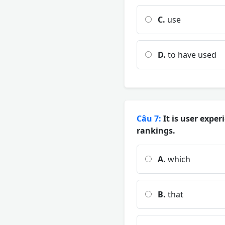
C.
use
D.
to have used
Câu 7:
It is user exper
rankings.
A.
which
B.
that