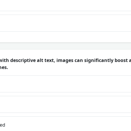
with descriptive alt text, images can significantly boost a
nes.
zed