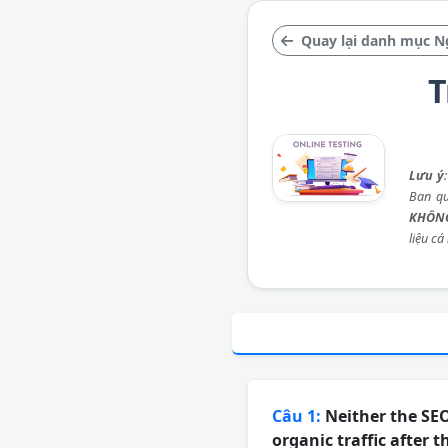
Quay lại danh mục N
T
Lưu ý
Ban qu
KHÔNG
liệu cá
Câu 1:
Neither the SEO
organic traffic after 