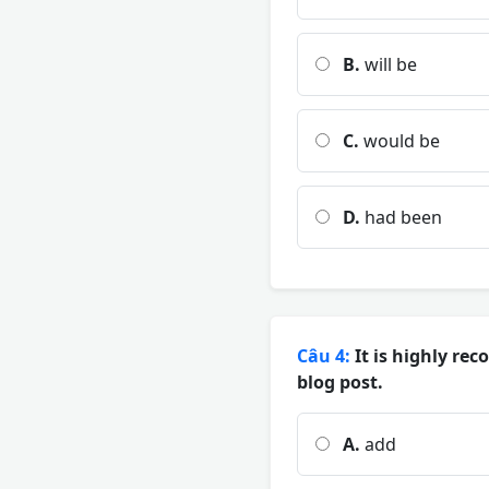
B.
will be
C.
would be
D.
had been
Câu 4:
It is highly rec
blog post.
A.
add