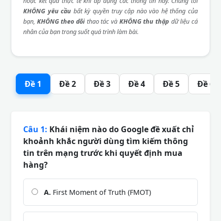
hoặc kết quả thực tế khi áp dụng các thông tin này. Chúng tôi
KHÔNG yêu cầu
bất kỳ quyền truy cập nào vào hệ thống của
bạn,
KHÔNG theo dõi
thao tác và
KHÔNG thu thập
dữ liệu cá
nhân của bạn trong suốt quá trình làm bài.
Đề 1
Đề 2
Đề 3
Đề 4
Đề 5
Đề 6
Câu 1:
Khái niệm nào do Google đề xuất chỉ
khoảnh khắc người dùng tìm kiếm thông
tin trên mạng trước khi quyết định mua
hàng?
A.
First Moment of Truth (FMOT)