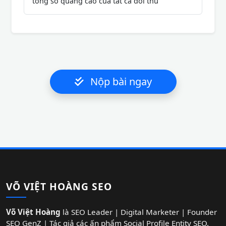
tổng số quảng cáo của tất cả đối thủ
Nộp bài ngay
VÕ VIỆT HOÀNG SEO
Võ Việt Hoàng
là SEO Leader | Digital Marketer | Founder
SEO GenZ | Tác giả các ấn phẩm Social Profile Entity SEO.