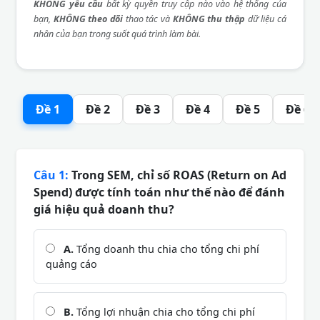
KHÔNG yêu cầu
bất kỳ quyền truy cập nào vào hệ thống của
bạn,
KHÔNG theo dõi
thao tác và
KHÔNG thu thập
dữ liệu cá
nhân của bạn trong suốt quá trình làm bài.
Đề 1
Đề 2
Đề 3
Đề 4
Đề 5
Đề 6
Câu 1:
Trong SEM, chỉ số ROAS (Return on Ad
Spend) được tính toán như thế nào để đánh
giá hiệu quả doanh thu?
A.
Tổng doanh thu chia cho tổng chi phí
quảng cáo
B.
Tổng lợi nhuận chia cho tổng chi phí