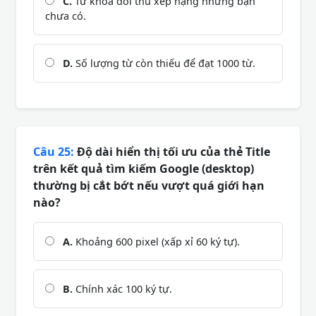
C.
Từ khóa đối thủ xếp hạng nhưng bạn
chưa có.
D.
Số lượng từ còn thiếu để đạt 1000 từ.
Câu 25:
Độ dài hiển thị tối ưu của thẻ Title
trên kết quả tìm kiếm Google (desktop)
thường bị cắt bớt nếu vượt quá giới hạn
nào?
A.
Khoảng 600 pixel (xấp xỉ 60 ký tự).
B.
Chính xác 100 ký tự.