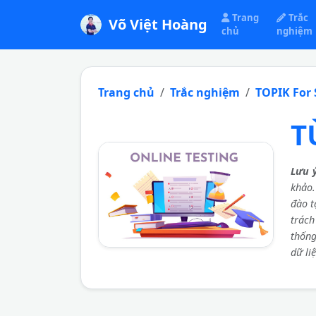
Trang
Trắc
Võ Việt Hoàng
chủ
nghiệm
Trang chủ
Trắc nghiệm
TOPIK For
T
Lưu 
khảo
đào t
trách
thốn
dữ li