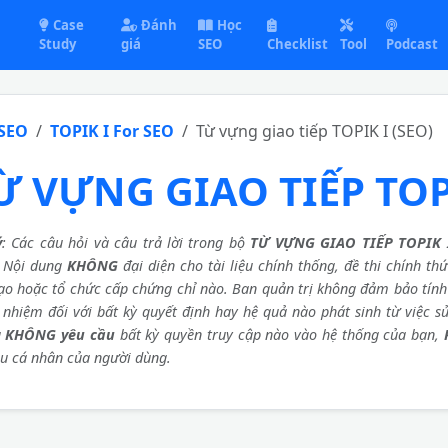
Case
Đánh
Học
Study
giá
SEO
Checklist
Tool
Podcast
 SEO
TOPIK I For SEO
Từ vựng giao tiếp TOPIK I (SEO)
Ừ VỰNG GIAO TIẾP TOPI
ý
: Các câu hỏi và câu trả lời trong bộ
TỪ VỰNG GIAO TIẾP TOPIK I
. Nội dung
KHÔNG
đại diện cho tài liệu chính thống, đề thi chính th
ạo hoặc tổ chức cấp chứng chỉ nào. Ban quản trị không đảm bảo tính 
 nhiệm đối với bất kỳ quyết định hay hệ quả nào phát sinh từ việc s
g
KHÔNG yêu cầu
bất kỳ quyền truy cập nào vào hệ thống của bạn,
ệu cá nhân của người dùng.