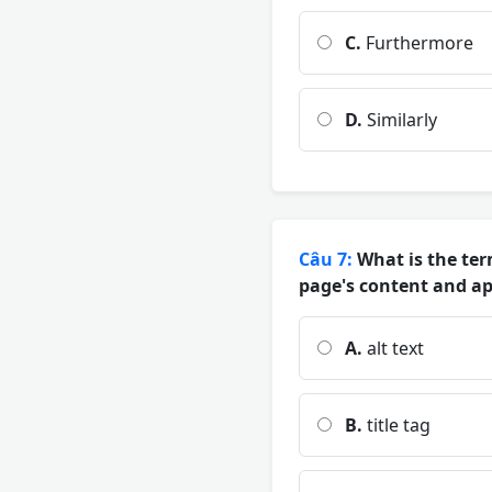
C.
Furthermore
D.
Similarly
Câu 7:
What is the ter
page's content and app
A.
alt text
B.
title tag