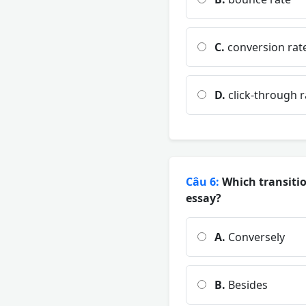
C.
conversion rat
D.
click-through r
Câu 6:
Which transitio
essay?
A.
Conversely
B.
Besides