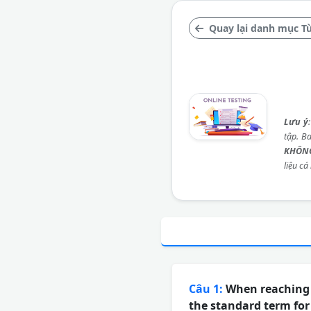
Quay lại danh mục Từ
Lưu ý
tập. B
KHÔNG
liệu cá
Câu 1:
When reaching o
the standard term for