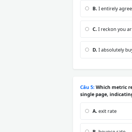
B.
I entirely agre
C.
I reckon you ar
D.
I absolutely buy
Câu 5:
Which metric re
single page, indicati
A.
exit rate
B.
bounce rate