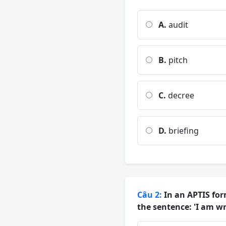
A.
audit
B.
pitch
C.
decree
D.
briefing
Câu 2:
In an APTIS for
the sentence: 'I am wr