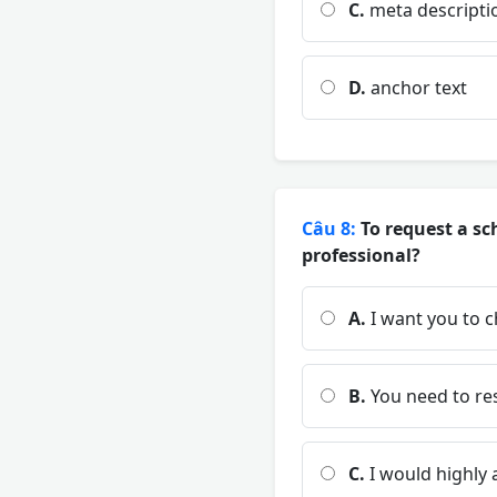
C.
meta descripti
D.
anchor text
Câu 8:
To request a sc
professional?
A.
I want you to c
B.
You need to re
C.
I would highly 