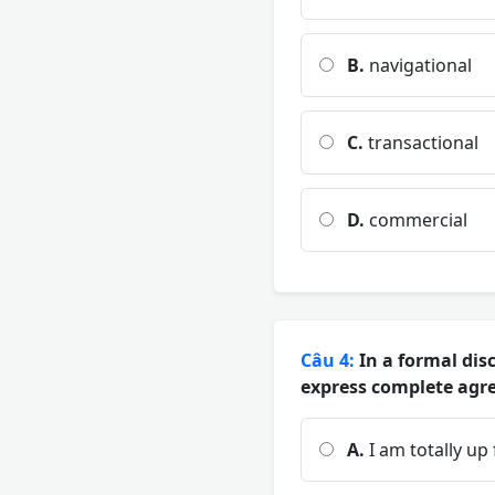
B.
navigational
C.
transactional
D.
commercial
Câu 4:
In a formal dis
express complete agre
A.
I am totally up 