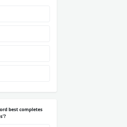
ord best completes
s'?