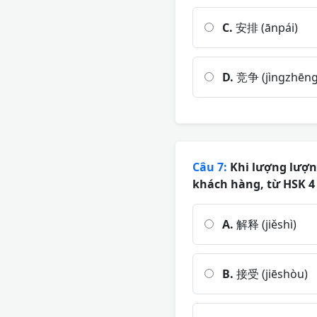
C.
安排 (ānpái)
D.
竞争 (jìngzhēng
Câu 7:
Khi lượng lượng
khách hàng, từ HSK 4 
A.
解释 (jiěshì)
B.
接受 (jiēshòu)