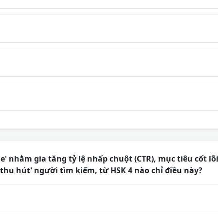
tle' nhằm gia tăng tỷ lệ nhấp chuột (CTR), mục tiêu cốt l
'thu hút' người tìm kiếm, từ HSK 4 nào chỉ điều này?