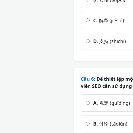
C.
解释 (jiěshì)
D.
支持 (zhīchí)
Câu 6:
Để thiết lập m
viên SEO cần sử dụng t
A.
规定 (guīdìng)
B.
讨论 (tǎolùn)