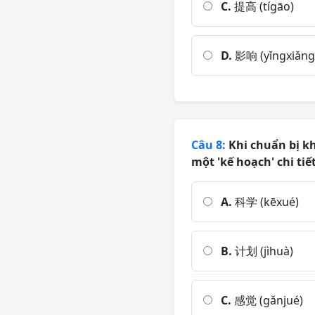
C.
提高 (tígāo)
D.
影响 (yǐngxiǎng
Câu 8:
Khi chuẩn bị kh
một 'kế hoạch' chi ti
A.
科学 (kēxué)
B.
计划 (jìhuà)
C.
感觉 (gǎnjué)