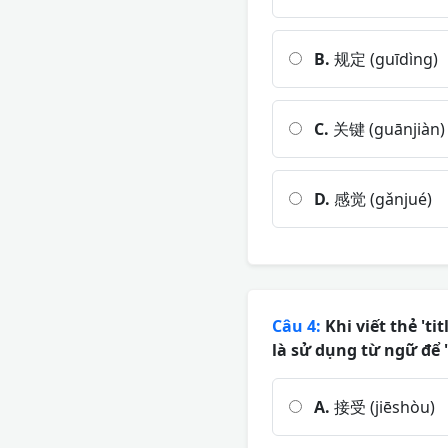
B.
规定 (guīdìng)
C.
关键 (guānjiàn)
D.
感觉 (gǎnjué)
Câu 4:
Khi viết thẻ 'ti
là sử dụng từ ngữ để 
A.
接受 (jiēshòu)