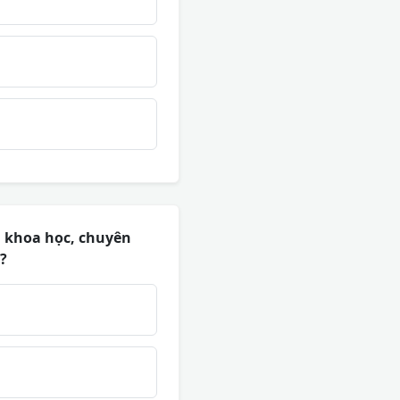
h khoa học, chuyên
?