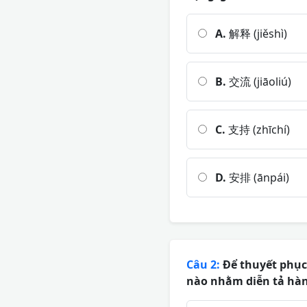
A.
解释 (jiěshì)
B.
交流 (jiāoliú)
C.
支持 (zhīchí)
D.
安排 (ānpái)
Câu 2:
Để thuyết phục
nào nhằm diễn tả hàn