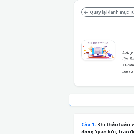
Quay lại danh mục Từ
Lưu ý
tập. B
KHÔNG
liệu cá
Câu 1:
Khi thảo luận v
động 'giao lưu, trao 