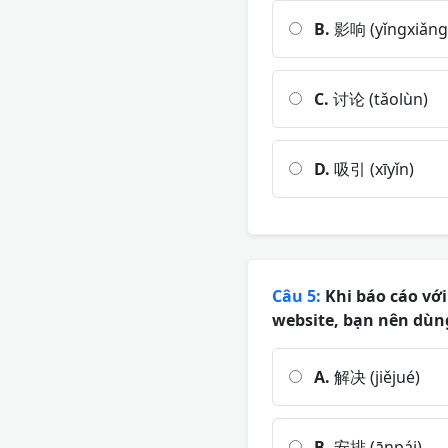
B.
影响 (yǐngxiǎng
C.
讨论 (tǎolùn)
D.
吸引 (xīyǐn)
Câu 5:
Khi báo cáo với 
website, bạn nên dùng
A.
解决 (jiějué)
B.
安排 (ānpái)