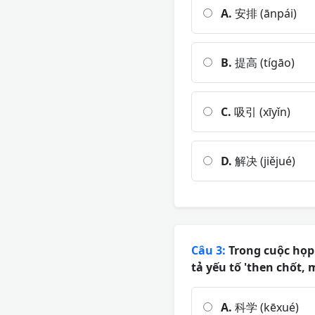
A.
安排 (ānpái)
B.
提高 (tígāo)
C.
吸引 (xīyǐn)
D.
解决 (jiějué)
Câu 3:
Trong cuộc họp 
tả yếu tố 'then chốt,
A.
科学 (kēxué)