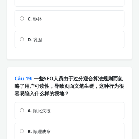
C.
弥补
D.
巩固
Câu 19:
一些SEO人员由于过分迎合算法规则而忽
略了用户可读性，导致页面文笔生硬，这种行为很
容易陷入什么样的境地？
A.
顾此失彼
B.
顺理成章