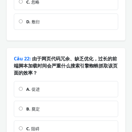
C.
忽略
D.
敷衍
Câu 22:
由于网页代码冗余、缺乏优化，过长的前
端脚本加载时间会严重什么搜索引擎蜘蛛抓取该页
面的效率？
A.
促进
B.
奠定
C.
阻碍