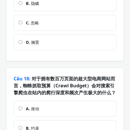
B.
隐瞒
C.
忽略
D.
搁置
Câu 18:
对于拥有数百万页面的超大型电商网站而
言，蜘蛛抓取预算（Crawl Budget）会对搜索引
擎爬虫在站内的爬行深度和频次产生极大的什么？
A.
推动
B.
约束