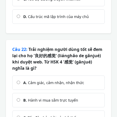
D.
Cấu trúc mã lập trình của máy chủ
Câu 22:
Trải nghiệm người dùng tốt sẽ đem
lại cho họ '良好的感觉' (liánghǎo de gǎnjué)
khi duyệt web. Từ HSK 4 '感觉' (gǎnjué)
nghĩa là gì?
A.
Cảm giác, cảm nhận, nhận thức
B.
Hành vi mua sắm trực tuyến