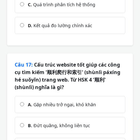
C.
Quá trình phân tích hệ thống
D.
Kết quả đo lường chính xác
Câu 17:
Cấu trúc website tốt giúp các công
cụ tìm kiếm '顺利爬行和索引' (shùnlì páxíng
hé suǒyǐn) trang web. Từ HSK 4 '顺利'
(shùnlì) nghĩa là gì?
A.
Gặp nhiều trở ngại, khó khăn
B.
Đứt quãng, không liên tục