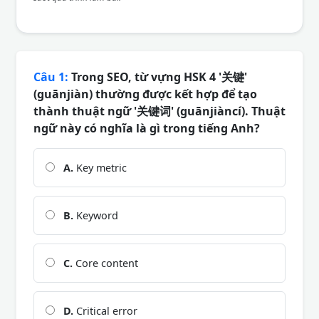
Câu 1:
Trong SEO, từ vựng HSK 4 '关键'
(guānjiàn) thường được kết hợp để tạo
thành thuật ngữ '关键词' (guānjiàncí). Thuật
ngữ này có nghĩa là gì trong tiếng Anh?
A.
Key metric
B.
Keyword
C.
Core content
D.
Critical error