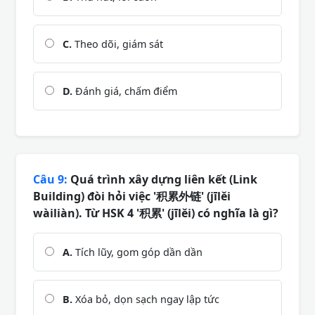
C.
Theo dõi, giám sát
D.
Đánh giá, chấm điểm
Câu 9:
Quá trình xây dựng liên kết (Link
Building) đòi hỏi việc '积累外链' (jīlěi
wàiliàn). Từ HSK 4 '积累' (jīlěi) có nghĩa là gì?
A.
Tích lũy, gom góp dần dần
B.
Xóa bỏ, dọn sạch ngay lập tức