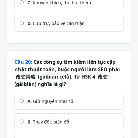
C.
Khuyến khích, thu hút thêm
D.
Lưu trữ, bảo vệ cẩn thận
Câu 20:
Các công cụ tìm kiếm liên tục cập
nhật thuật toán, buộc người làm SEO phải
'改变策略' (gǎibiàn cèlǜ). Từ HSK 4 '改变'
(gǎibiàn) nghĩa là gì?
A.
Giữ nguyên như cũ
B.
Thay đổi, biến đổi