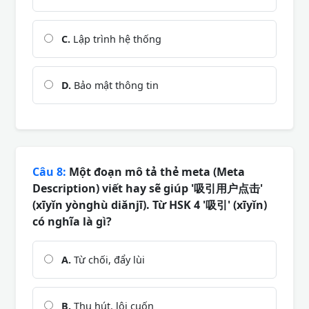
C.
Lập trình hệ thống
D.
Bảo mật thông tin
Câu 8:
Một đoạn mô tả thẻ meta (Meta
Description) viết hay sẽ giúp '吸引用户点击'
(xīyǐn yònghù diǎnjī). Từ HSK 4 '吸引' (xīyǐn)
có nghĩa là gì?
A.
Từ chối, đẩy lùi
B.
Thu hút, lôi cuốn