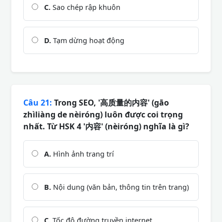
C.
Sao chép rập khuôn
D.
Tạm dừng hoạt động
Câu 21:
Trong SEO, '高质量的内容' (gāo
zhìliàng de nèiróng) luôn được coi trọng
nhất. Từ HSK 4 '内容' (nèiróng) nghĩa là gì?
A.
Hình ảnh trang trí
B.
Nội dung (văn bản, thông tin trên trang)
C.
Tốc độ đường truyền internet