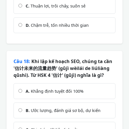
C.
Thuận lợi, trôi chảy, suôn sẻ
D.
Chậm trễ, tốn nhiều thời gian
Câu 18:
Khi lập kế hoạch SEO, chúng ta cần
'估计未来的流量趋势' (gūjì wèilái de liúliàng
qūshì). Từ HSK 4 '估计' (gūjì) nghĩa là gì?
A.
Khẳng định tuyệt đối 100%
B.
Ước lượng, đánh giá sơ bộ, dự kiến