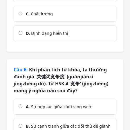
C.
Chất lượng
D.
Định dạng hiển thị
Câu 6:
Khi phân tích từ khóa, ta thường
đánh giá '关键词竞争度' (guānjiàncí
jìngzhēng dù). Từ HSK 4 '竞争' (jìngzhēng)
mang ý nghĩa nào sau đây?
A.
Sự hợp tác giữa các trang web
B.
Sự cạnh tranh giữa các đối thủ để giành