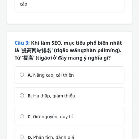
cáo
Câu 3:
Khi làm SEO, mục tiêu phổ biến nhất
là '提高网站排名' (tígāo wǎngzhàn páimíng).
Từ '提高' (tígāo) ở đây mang ý nghĩa gì?
A.
Nâng cao, cải thiện
B.
Hạ thấp, giảm thiểu
C.
Giữ nguyên, duy trì
D.
Phân tích, đánh giá