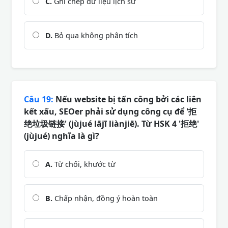
C.
Ghi chép dữ liệu lịch sử
D.
Bỏ qua không phân tích
Câu 19:
Nếu website bị tấn công bởi các liên
kết xấu, SEOer phải sử dụng công cụ để '拒
绝垃圾链接' (jùjué lājī liànjiē). Từ HSK 4 '拒绝'
(jùjué) nghĩa là gì?
A.
Từ chối, khước từ
B.
Chấp nhận, đồng ý hoàn toàn