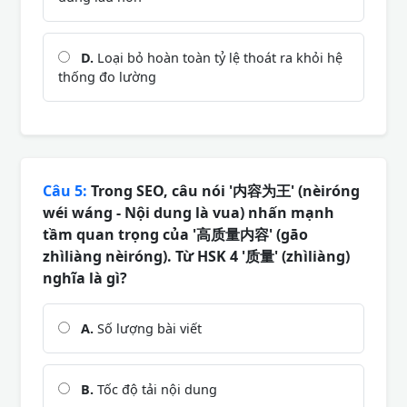
D.
Loại bỏ hoàn toàn tỷ lệ thoát ra khỏi hệ
thống đo lường
Câu 5:
Trong SEO, câu nói '内容为王' (nèiróng
wéi wáng - Nội dung là vua) nhấn mạnh
tầm quan trọng của '高质量内容' (gāo
zhìliàng nèiróng). Từ HSK 4 '质量' (zhìliàng)
nghĩa là gì?
A.
Số lượng bài viết
B.
Tốc độ tải nội dung