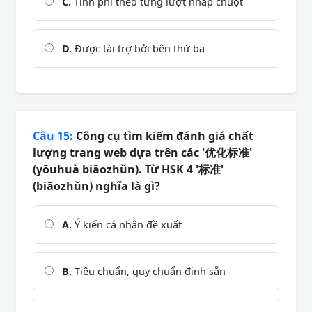
C.
Tính phí theo từng lượt nhấp chuột
D.
Được tài trợ bởi bên thứ ba
Câu 15:
Công cụ tìm kiếm đánh giá chất
lượng trang web dựa trên các '优化标准'
(yōuhuà biāozhǔn). Từ HSK 4 '标准'
(biāozhǔn) nghĩa là gì?
A.
Ý kiến cá nhân đề xuất
B.
Tiêu chuẩn, quy chuẩn định sẵn