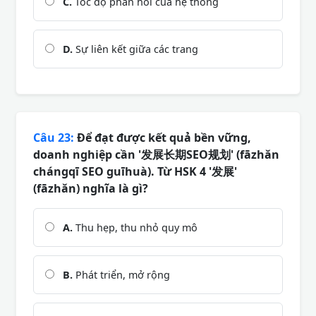
C.
Tốc độ phản hồi của hệ thống
D.
Sự liên kết giữa các trang
Câu 23:
Để đạt được kết quả bền vững,
doanh nghiệp cần '发展长期SEO规划' (fāzhǎn
chángqī SEO guīhuà). Từ HSK 4 '发展'
(fāzhǎn) nghĩa là gì?
A.
Thu hẹp, thu nhỏ quy mô
B.
Phát triển, mở rộng