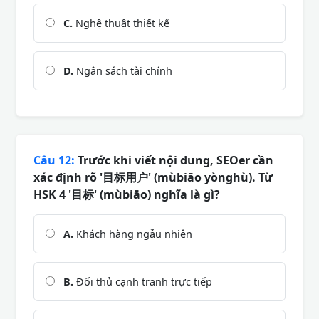
C.
Nghệ thuật thiết kế
D.
Ngân sách tài chính
Câu 12:
Trước khi viết nội dung, SEOer cần
xác định rõ '目标用户' (mùbiāo yònghù). Từ
HSK 4 '目标' (mùbiāo) nghĩa là gì?
A.
Khách hàng ngẫu nhiên
B.
Đối thủ cạnh tranh trực tiếp