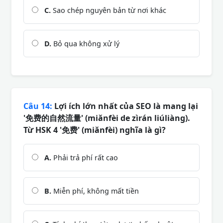
C.
Sao chép nguyên bản từ nơi khác
D.
Bỏ qua không xử lý
Câu 14:
Lợi ích lớn nhất của SEO là mang lại
'免费的自然流量' (miǎnfèi de zìrán liúliàng).
Từ HSK 4 '免费' (miǎnfèi) nghĩa là gì?
A.
Phải trả phí rất cao
B.
Miễn phí, không mất tiền