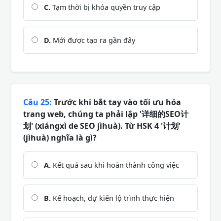
C.
Tạm thời bị khóa quyền truy cập
D.
Mới được tạo ra gần đây
Câu 25:
Trước khi bắt tay vào tối ưu hóa
trang web, chúng ta phải lập '详细的SEO计
划' (xiángxì de SEO jìhuà). Từ HSK 4 '计划'
(jìhuà) nghĩa là gì?
A.
Kết quả sau khi hoàn thành công việc
B.
Kế hoạch, dự kiến lộ trình thực hiện