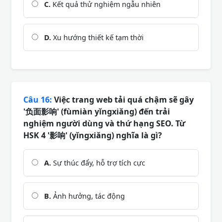
C.
Kết quả thử nghiệm ngẫu nhiên
D.
Xu hướng thiết kế tạm thời
Câu 16:
Việc trang web tải quá chậm sẽ gây
'负面影响' (fùmiàn yǐngxiǎng) đến trải
nghiệm người dùng và thứ hạng SEO. Từ
HSK 4 '影响' (yǐngxiǎng) nghĩa là gì?
A.
Sự thúc đẩy, hỗ trợ tích cực
B.
Ảnh hưởng, tác động