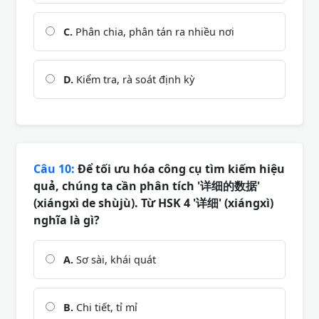
C.
Phân chia, phân tán ra nhiều nơi
D.
Kiểm tra, rà soát định kỳ
Câu 10:
Để tối ưu hóa công cụ tìm kiếm hiệu
quả, chúng ta cần phân tích '详细的数据'
(xiángxì de shùjù). Từ HSK 4 '详细' (xiángxì)
nghĩa là gì?
A.
Sơ sài, khái quát
B.
Chi tiết, tỉ mỉ