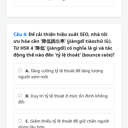
Câu 4:
Để cải thiện hiệu suất SEO, nhà tối
ưu hóa cần '降低跳出率' (jiàngdī tiàochū lǜ).
Từ HSK 4 '降低' (jiàngdī) có nghĩa là gì và tác
động thế nào đến 'tỷ lệ thoát' (bounce rate)?
A.
Tăng cường tỷ lệ thoát để tăng lượng
người xem mới
B.
Duy trì tỷ lệ thoát ở mức ổn định không
đổi
C.
Giảm thiểu tỷ lệ thoát để giữ chân người
dùng lâu hơn