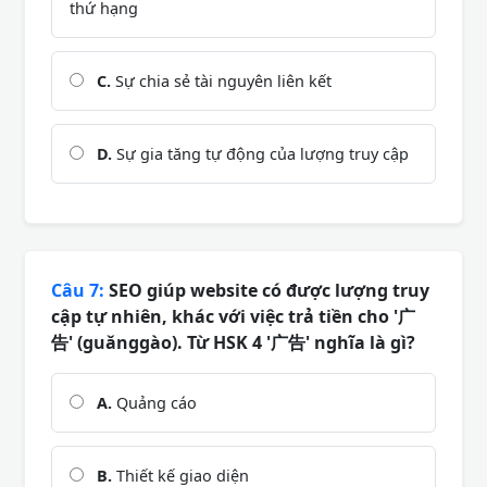
thứ hạng
C.
Sự chia sẻ tài nguyên liên kết
D.
Sự gia tăng tự động của lượng truy cập
Câu 7:
SEO giúp website có được lượng truy
cập tự nhiên, khác với việc trả tiền cho '广
告' (guǎnggào). Từ HSK 4 '广告' nghĩa là gì?
A.
Quảng cáo
B.
Thiết kế giao diện