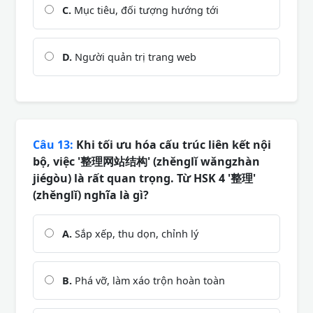
C.
Mục tiêu, đối tượng hướng tới
D.
Người quản trị trang web
Câu 13:
Khi tối ưu hóa cấu trúc liên kết nội
bộ, việc '整理网站结构' (zhěnglǐ wǎngzhàn
jiégòu) là rất quan trọng. Từ HSK 4 '整理'
(zhěnglǐ) nghĩa là gì?
A.
Sắp xếp, thu dọn, chỉnh lý
B.
Phá vỡ, làm xáo trộn hoàn toàn