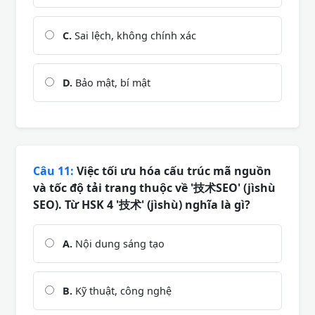
C.
Sai lệch, không chính xác
D.
Bảo mật, bí mật
Câu 11:
Việc tối ưu hóa cấu trúc mã nguồn
và tốc độ tải trang thuộc về '技术SEO' (jìshù
SEO). Từ HSK 4 '技术' (jìshù) nghĩa là gì?
A.
Nội dung sáng tạo
B.
Kỹ thuật, công nghệ