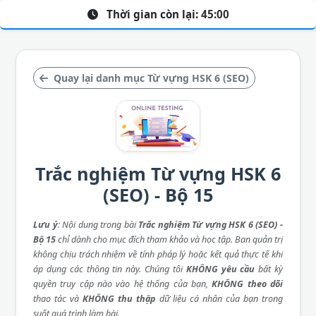
Thời gian còn lại:
45:00
Quay lại danh mục Từ vựng HSK 6 (SEO)
Trắc nghiệm Từ vựng HSK 6
(SEO) - Bộ 15
Lưu ý
: Nội dung trong bài
Trắc nghiệm Từ vựng HSK 6 (SEO) -
Bộ 15
chỉ dành cho mục đích tham khảo và học tập. Ban quản trị
không chịu trách nhiệm về tính pháp lý hoặc kết quả thực tế khi
áp dụng các thông tin này. Chúng tôi
KHÔNG yêu cầu
bất kỳ
quyền truy cập nào vào hệ thống của bạn,
KHÔNG theo dõi
thao tác và
KHÔNG thu thập
dữ liệu cá nhân của bạn trong
suốt quá trình làm bài.