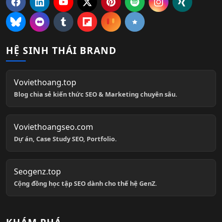
HỆ SINH THÁI BRAND
Voviethoang.top
Blog chia sẻ kiến thức SEO & Marketing chuyên sâu.
Voviethoangseo.com
Dự án, Case Study SEO, Portfolio.
Seogenz.top
Cộng đồng học tập SEO dành cho thế hệ GenZ.