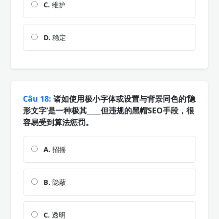
C.
维护
D.
稳定
Câu 18:
诸如使用极小字体或设置与背景同色的‘隐
形文字’是一种极其____但违规的黑帽SEO手段，很
容易受到算法惩罚。
A.
招摇
B.
隐蔽
C.
透明