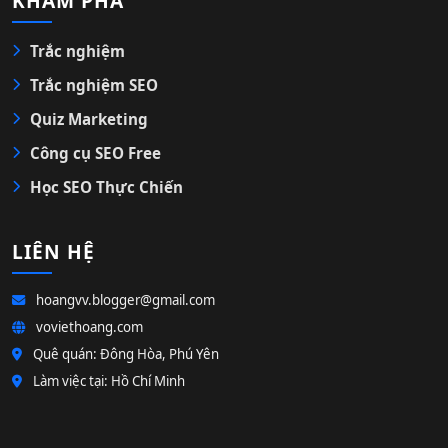
KHÁM PHÁ
Trắc nghiệm
Trắc nghiệm SEO
Quiz Marketing
Công cụ SEO Free
Học SEO Thực Chiến
LIÊN HỆ
hoangvv.blogger@gmail.com
voviethoang.com
Quê quán: Đông Hòa, Phú Yên
Làm việc tại: Hồ Chí Minh