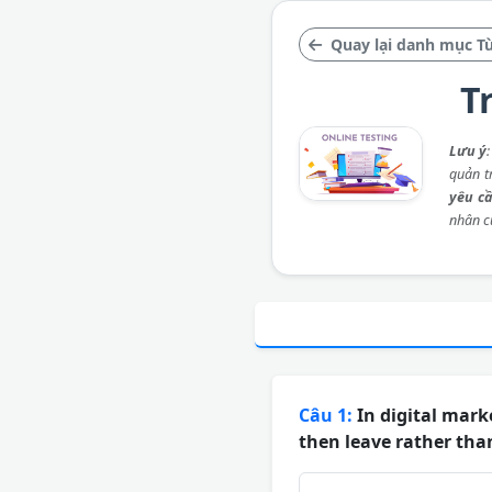
Quay lại danh mục T
T
Lưu ý
quản t
yêu c
nhân c
Câu 1:
In digital mark
then leave rather tha