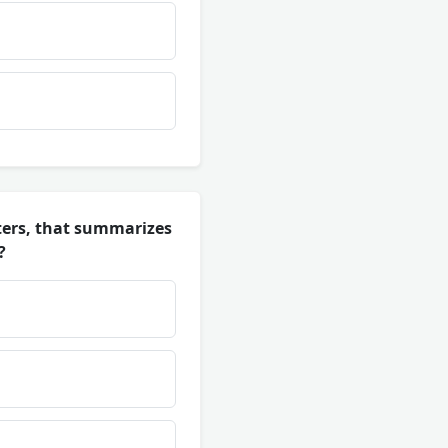
cters, that summarizes
?