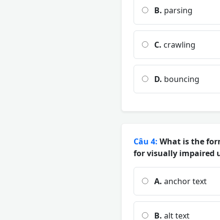
B.
parsing
C.
crawling
D.
bouncing
Câu 4:
What is the form
for visually impaired
A.
anchor text
B.
alt text