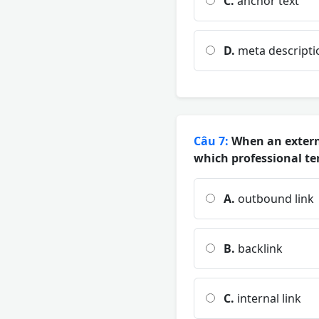
C.
anchor text
D.
meta descripti
Câu 7:
When an external
which professional t
A.
outbound link
B.
backlink
C.
internal link