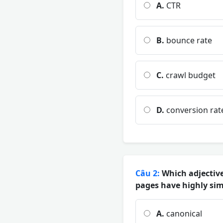
A.
CTR
B.
bounce rate
C.
crawl budget
D.
conversion rat
Câu 2:
Which adjective 
pages have highly sim
A.
canonical