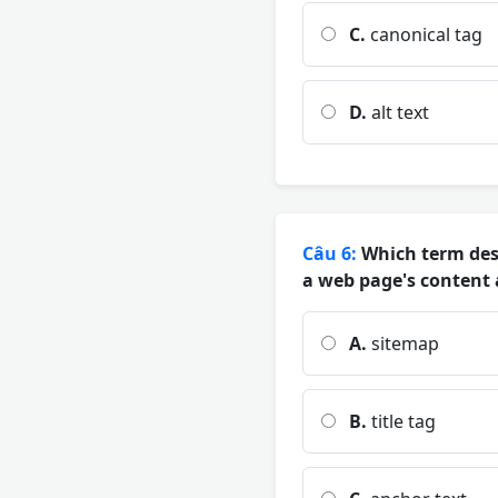
C.
canonical tag
D.
alt text
Câu 6:
Which term desc
a web page's content a
A.
sitemap
B.
title tag