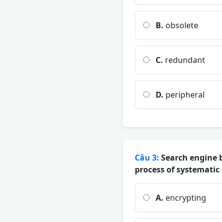
B.
obsolete
C.
redundant
D.
peripheral
Câu 3:
Search engine b
process of systematic 
A.
encrypting