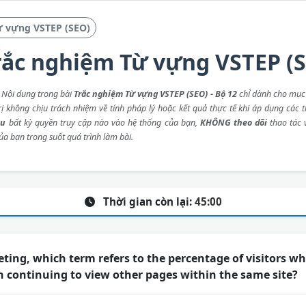
ừ vựng VSTEP (SEO)
rắc nghiệm Từ vựng VSTEP (S
: Nội dung trong bài
Trắc nghiệm Từ vựng VSTEP (SEO) - Bộ 12
chỉ dành cho mục 
rị không chịu trách nhiệm về tính pháp lý hoặc kết quả thực tế khi áp dụng các 
ầu
bất kỳ quyền truy cập nào vào hệ thống của bạn,
KHÔNG theo dõi
thao tác
ủa bạn trong suốt quá trình làm bài.
Thời gian còn lại:
45:00
eting, which term refers to the percentage of visitors w
n continuing to view other pages within the same site?