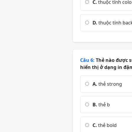
C.
thuộc tính colo
D.
thuộc tính back
Câu 6:
Thẻ nào được s
hiển thị ở dạng in đậ
A.
thẻ strong
B.
thẻ b
C.
thẻ bold