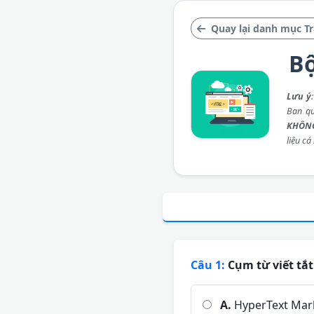
Quay lại danh mục T
Bộ
Lưu ý
Ban qu
KHÔNG
liệu cá
Câu 1:
Cụm từ viết tắt
A.
HyperText Mar