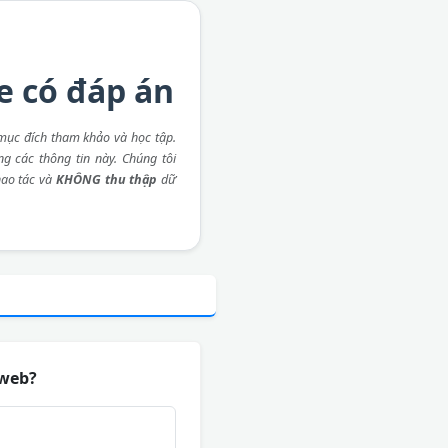
e có đáp án
mục đích tham khảo và học tập.
ng các thông tin này. Chúng tôi
ao tác và
KHÔNG thu thập
dữ
 web?