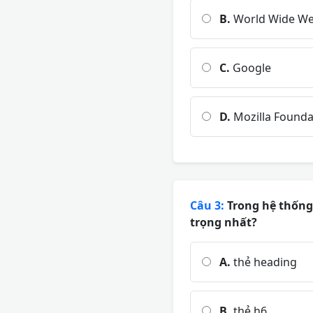
B.
World Wide We
C.
Google
D.
Mozilla Founda
Câu 3:
Trong hệ thống 
trọng nhất?
A.
thẻ heading
B.
thẻ h6