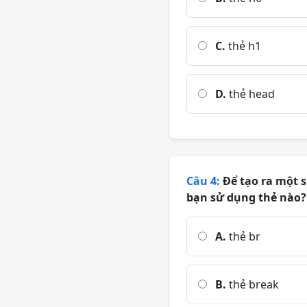
C.
thẻ h1
D.
thẻ head
Câu 4:
Để tạo ra một 
bạn sử dụng thẻ nào?
A.
thẻ br
B.
thẻ break