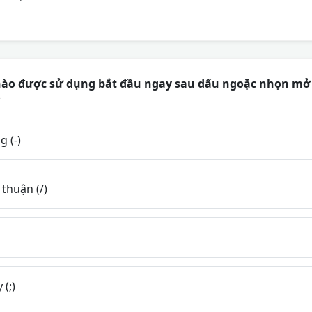
 nào được sử dụng bắt đầu ngay sau dấu ngoặc nhọn mở 
?
 (-)
thuận (/)
(;)