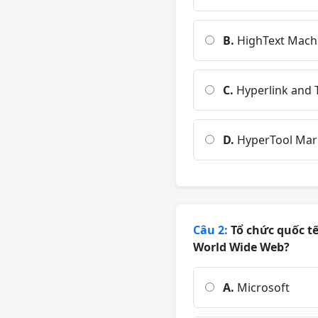
B.
HighText Mach
C.
Hyperlink and 
D.
HyperTool Mar
Câu 2:
Tổ chức quốc tế
World Wide Web?
A.
Microsoft