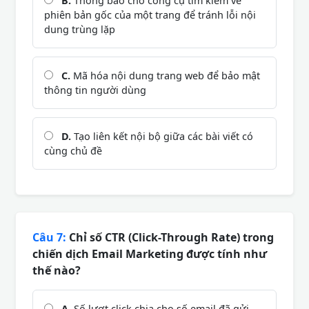
B.
Thông báo cho công cụ tìm kiếm về
phiên bản gốc của một trang để tránh lỗi nội
dung trùng lặp
C.
Mã hóa nội dung trang web để bảo mật
thông tin người dùng
D.
Tạo liên kết nội bộ giữa các bài viết có
cùng chủ đề
Câu 7:
Chỉ số CTR (Click-Through Rate) trong
chiến dịch Email Marketing được tính như
thế nào?
A.
Số lượt click chia cho số email đã gửi