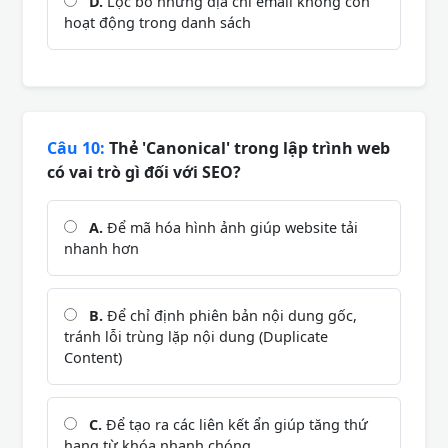
D.
Lọc bỏ những địa chỉ email không còn
hoạt động trong danh sách
Câu 10:
Thẻ 'Canonical' trong lập trình web
có vai trò gì đối với SEO?
A.
Để mã hóa hình ảnh giúp website tải
nhanh hơn
B.
Để chỉ định phiên bản nội dung gốc,
tránh lỗi trùng lặp nội dung (Duplicate
Content)
C.
Để tạo ra các liên kết ẩn giúp tăng thứ
hạng từ khóa nhanh chóng