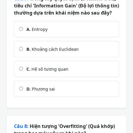
tiêu chí 'Information Gain' (Độ lợi thông tin)
thường dựa trên khái niệm nào sau đây?
A.
Entropy
B.
Khoảng cách Euclidean
C.
Hệ số tương quan
D.
Phương sai
Câu 8:
Hiện tượng 'Overfitting' (Quá khớp)