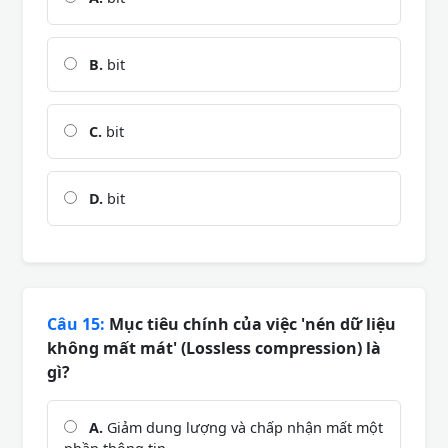
B.
bit
C.
bit
D.
bit
Câu 15:
Mục tiêu chính của việc 'nén dữ liệu
không mất mát' (Lossless compression) là
gì?
A.
Giảm dung lượng và chấp nhận mất một