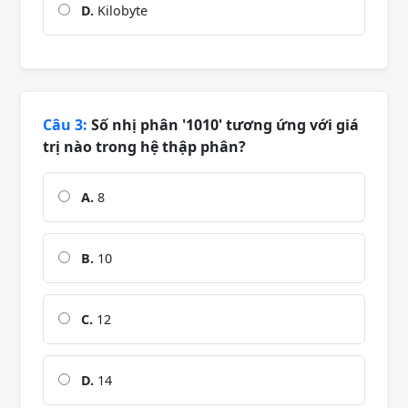
D.
Kilobyte
Câu 3:
Số nhị phân '1010' tương ứng với giá
trị nào trong hệ thập phân?
A.
8
B.
10
C.
12
D.
14