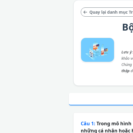
Quay lại danh mục T
Bộ
Lưu ý
khảo và
Chúng 
thập
d
Câu 1:
Trong mô hình b
những cá nhân hoặc 