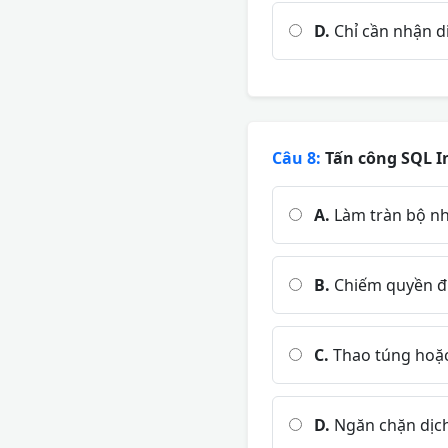
D.
Chỉ cần nhận d
Câu 8:
Tấn công SQL I
A.
Làm tràn bộ n
B.
Chiếm quyền đi
C.
Thao túng hoặc 
D.
Ngăn chặn dịch