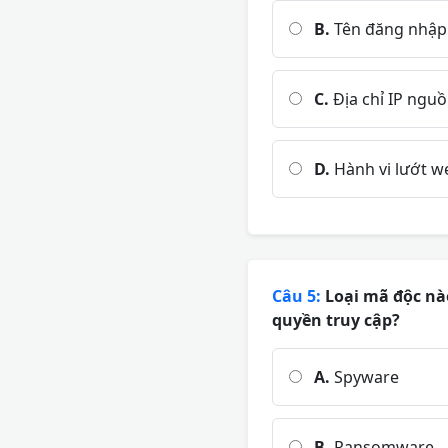
B.
Tên đăng nhập
C.
Địa chỉ IP nguồn
D.
Hành vi lướt w
Câu 5:
Loại mã độc nào
quyền truy cập?
A.
Spyware
B.
Ransomware