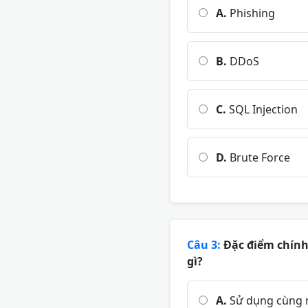
A.
Phishing
B.
DDoS
C.
SQL Injection
D.
Brute Force
Câu 3:
Đặc điểm chính 
gì?
A.
Sử dụng cùng m