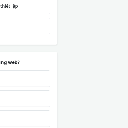
hiết lập
ụng web?