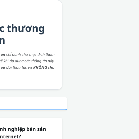
ợc thương
án
 án
chỉ dành cho mục đích tham
ế khi áp dụng các thông tin này.
eo dõi
thao tác và
KHÔNG thu
anh nghiệp bán sản
internet?