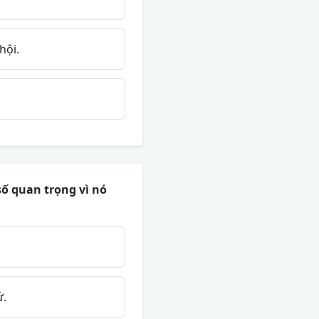
hội.
số quan trọng vì nó
ử.