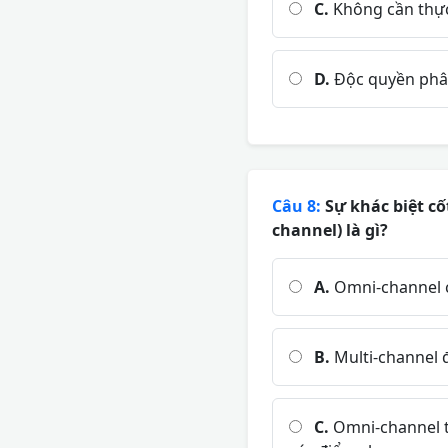
C.
Không cần thực 
D.
Độc quyền phân
Câu 8:
Sự khác biệt cố
channel) là gì?
A.
Omni-channel c
B.
Multi-channel 
C.
Omni-channel tậ