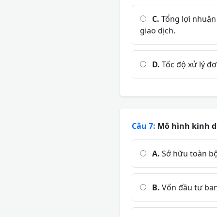
C.
Tổng lợi nhuận
giao dịch.
D.
Tốc độ xử lý đ
Câu 7:
Mô hình kinh do
A.
Sở hữu toàn bộ
B.
Vốn đầu tư ban