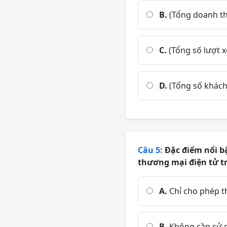
B.
(Tổng doanh thu
C.
(Tổng số lượt x
D.
(Tổng số khách
Câu 5:
Đặc điểm nổi bậ
thương mại điện tử tr
A.
Chỉ cho phép t
B.
Không cần sử 