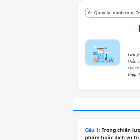
Quay lại danh mục Tr
Lưu ý
khảo và
Chúng 
thập
d
Câu 1:
Trong chiến lư
phẩm hoặc dịch vụ tr