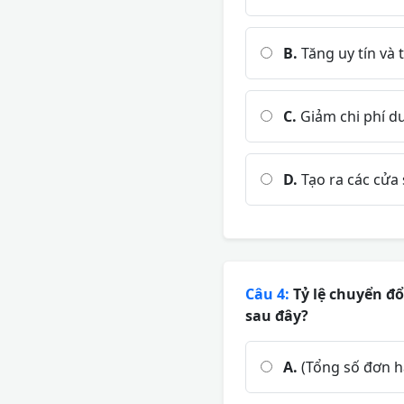
B.
Tăng uy tín và 
C.
Giảm chi phí du
D.
Tạo ra các cửa
Câu 4:
Tỷ lệ chuyển đổ
sau đây?
A.
(Tổng số đơn h