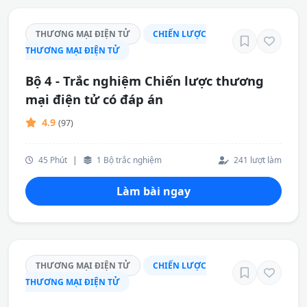
THƯƠNG MẠI ĐIỆN TỬ
CHIẾN LƯỢC
THƯƠNG MẠI ĐIỆN TỬ
Bộ 4 - Trắc nghiệm Chiến lược thương
mại điện tử có đáp án
4.9
(97)
45 Phút
|
1 Bộ trắc nghiệm
241 lượt làm
Làm bài ngay
THƯƠNG MẠI ĐIỆN TỬ
CHIẾN LƯỢC
THƯƠNG MẠI ĐIỆN TỬ