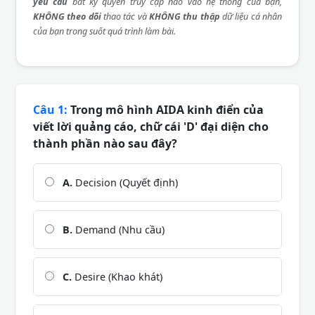
yêu cầu
bất kỳ quyền truy cập nào vào hệ thống của bạn,
KHÔNG theo dõi
thao tác và
KHÔNG thu thập
dữ liệu cá nhân
của bạn trong suốt quá trình làm bài.
Câu 1:
Trong mô hình AIDA kinh điển của
viết lời quảng cáo, chữ cái 'D' đại diện cho
thành phần nào sau đây?
A.
Decision (Quyết định)
B.
Demand (Nhu cầu)
C.
Desire (Khao khát)