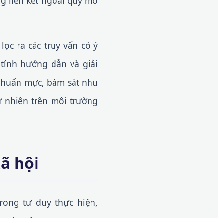
ng liên kết ngoài quy mô
lọc ra các truy vấn có ý
 tính hướng dẫn và giải
 chuẩn mực, bám sát nhu
ự nhiên trên môi trường
ã hội
Trong tư duy thực hiện,