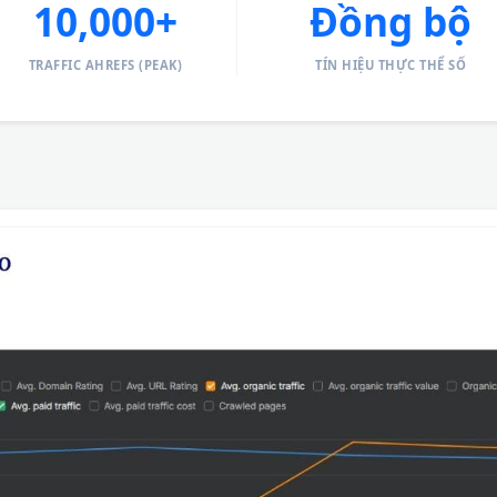
10,000+
Đồng bộ
TRAFFIC AHREFS (PEAK)
TÍN HIỆU THỰC THỂ SỐ