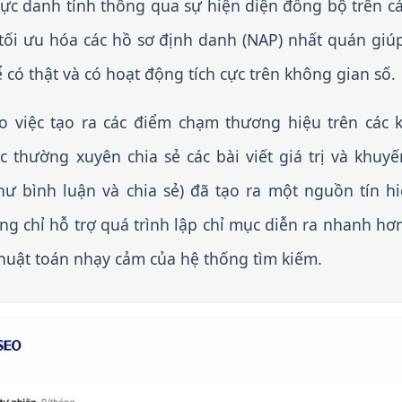
hực danh tính thông qua sự hiện diện đồng bộ trên c
và tối ưu hóa các hồ sơ định danh (NAP) nhất quán gi
 có thật và có hoạt động tích cực trên không gian số.
ào việc tạo ra các điểm chạm thương hiệu trên các 
ệc thường xuyên chia sẻ các bài viết giá trị và khuy
ư bình luận và chia sẻ) đã tạo ra một nguồn tín hiệu
g chỉ hỗ trợ quá trình lập chỉ mục diễn ra nhanh hơ
thuật toán nhạy cảm của hệ thống tìm kiếm.