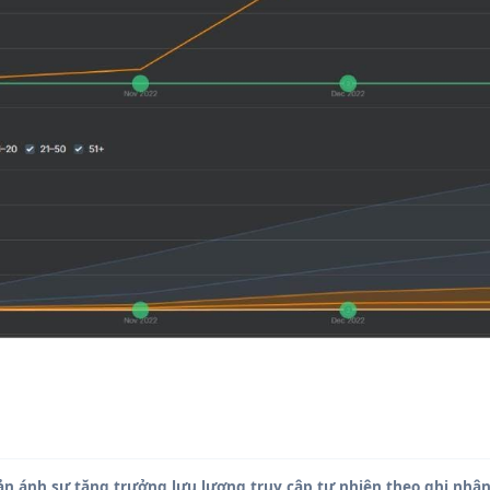
ản ánh sự tăng trưởng lưu lượng truy cập tự nhiên theo ghi nhận