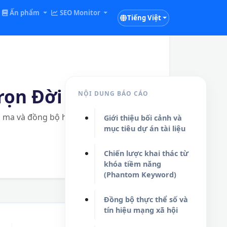
Ấn phẩm
SEO Monitor
Tiếng Việt
rọn Đời
NỘI DUNG BÁO CÁO
ng ma và đồng bộ hóa
Giới thiệu bối cảnh và
mục tiêu dự án tài liệu
Chiến lược khai thác từ
khóa tiềm năng
(Phantom Keyword)
Đồng bộ thực thể số và
tín hiệu mạng xã hội