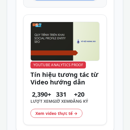
YOUTUBE ANALYTICS PROOF
Tín hiệu tương tác từ
Video hướng dẫn
2,390+
331
+20
LƯỢT XEM
GIỜ XEM
ĐĂNG KÝ
Xem video thực tế →