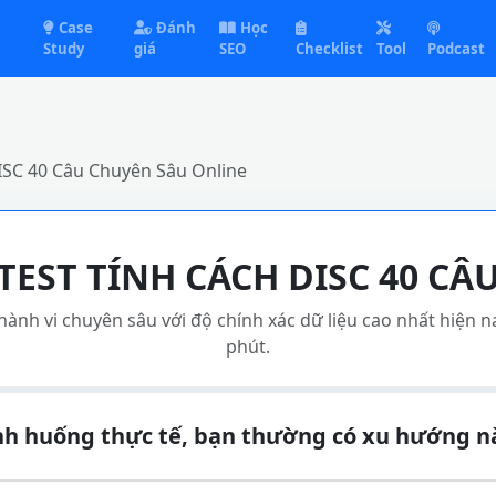
Case
Đánh
Học
Study
giá
SEO
Checklist
Tool
Podcast
ISC 40 Câu Chuyên Sâu Online
TEST TÍNH CÁCH DISC 40 CÂ
ành vi chuyên sâu với độ chính xác dữ liệu cao nhất hiện n
phút.
nh huống thực tế, bạn thường có xu hướng n