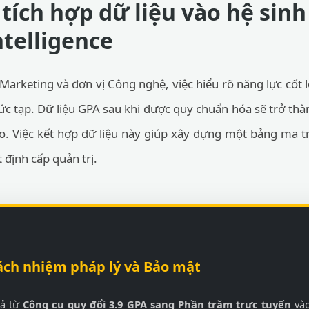
tích hợp dữ liệu vào hệ sinh
ntelligence
 Marketing và đơn vị Công nghệ, việc hiểu rõ năng lực cốt l
hức tạp. Dữ liệu GPA sau khi được quy chuẩn hóa sẽ trở th
o. Việc kết hợp dữ liệu này giúp xây dựng một bảng ma tr
t định cấp quản trị.
ách nhiệm pháp lý và Bảo mật
uả từ
Công cụ quy đổi 3.9 GPA sang Phần trăm trực tuyến
vào