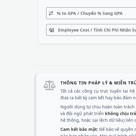
% to GPA / Chuyển % Sang GPA
Employee Cost / Tính Chi Phí Nhân S
THÔNG TIN PHÁP LÝ & MIỄN TR
Tất cả các công cụ trực tuyến tại h
đưa ra bất kỳ cam kết hay bảo đảm nà
Người dùng tự chịu hoàn toàn trách n
và đội ngũ phát triển
không chịu tr
hệ thống, hoặc sai lệch dữ liệu) liê
Cam kết bảo mật:
Để bảo vệ quyền r
nào bạn nhập vào. Mọi quá trình xử lý