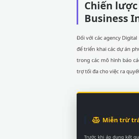
Chiến lược 
Business I
Đối với các agency Digital
để triển khai các dự án p
trong các mô hình báo cá
trợ tối đa cho việc ra quyế
Miễn trừ tr
Trước khi áp dụng kết q