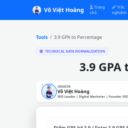
Trang
Trắc
Võ Việt Hoàng
chủ
nghiệm
Tools
3.9 GPA to Percentage
TECHNICAL DATA NORMALIZATION
3.9 GPA 
CREATOR
Võ Việt Hoàng
SEO Leader | Digital Marketer | Founder SE
Điểm GPA hệ 3.9 / Enter 3.9 GPA 