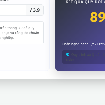
KẾT QUẢ QUY ĐỔI
/ 3.9
8
trên thang 3.9 để quy
, phục vụ công tác chuẩn
n nghiệp.
Phân hạng năng lực / Profic
Quy trình xử lý dữ liệ
side).