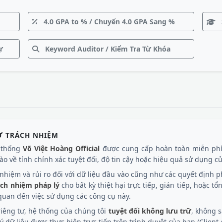
4.0 GPA to % / Chuyển 4.0 GPA Sang %
ự
Keyword Auditor / Kiểm Tra Từ Khóa
Ừ TRÁCH NHIỆM
ệ thống
Võ Việt Hoàng Official
được cung cấp hoàn toàn miễn phí
o về tính chính xác tuyệt đối, độ tin cậy hoặc hiệu quả sử dụng của
hiệm và rủi ro đối với dữ liệu đầu vào cũng như các quyết định ph
ách nhiệm pháp lý
cho bất kỳ thiệt hại trực tiếp, gián tiếp, hoặc tổ
n quan đến việc sử dụng các công cụ này.
iêng tư, hệ thống của chúng tôi
tuyệt đối không lưu trữ
, không s
 dữ liệu được thực hiện trực tiếp trên trình duyệt của bạn (Client-