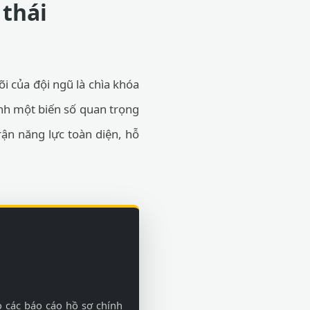
 thái
õi của đội ngũ là chìa khóa
ành một biến số quan trọng
ận năng lực toàn diện, hỗ
 các báo cáo hồ sơ chính