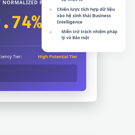
 / NORMALIZED PERCENTAGE
Chiến lược tích hợp dữ liệu
9.74%
vào hệ sinh thái Business
Intelligence
Miễn trừ trách nhiệm pháp
lý và Bảo mật
iency Tier:
High Potential Tier
u an toàn tại trình duyệt (Client-