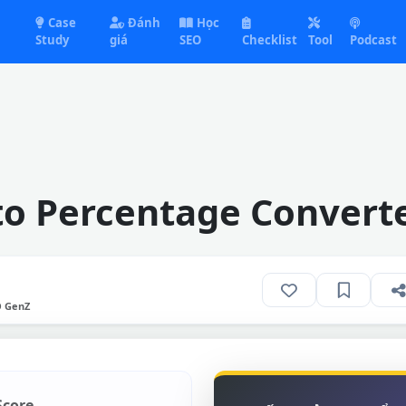
Case
Đánh
Học
Study
giá
SEO
Checklist
Tool
Podcast
to Percentage Convert
O GenZ
Score