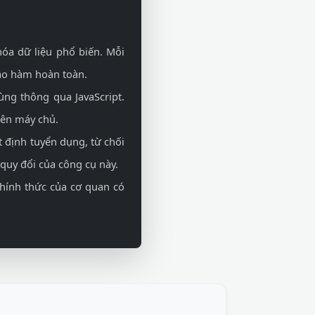
óa dữ liệu phổ biến. Mỗi
bao hàm hoàn toàn.
ùng thông qua JavaScript.
rên máy chủ.
t định tuyển dụng, từ chối
 quy đổi của công cụ này.
chính thức của cơ quan có