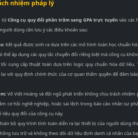
ách nhiệm pháp lý
ả từ
Công cụ quy đổi phần trăm sang GPA trực tuyến
vào các 
 người dùng cần lưu ý các điều khoản sau:
o:
Kết quả được sinh ra dựa trên các mô hình toán học chuẩn hóa
ó thể áp dụng các quy tắc chuyển đổi riêng biệt mà công cụ khôn
ôi cung cấp thuật toán dựa trên logic quy chuẩn hóa dữ liệu.
 lại với quy định chính thức của cơ quan thẩm quyền để đảm bảo
ệm:
Võ Việt Hoàng và đội ngũ phát triển không chịu trách nhiệm ph
giảm cơ hội nghề nghiệp, hoặc sai lệch trong báo cáo nhân sự ph
 liệu quy đổi của công cụ này.
oàn bộ quy trình tính toán diễn ra tại thiết bị của người dùng t
không lưu trữ và không theo dõi dữ liệu định danh cá nhân của b