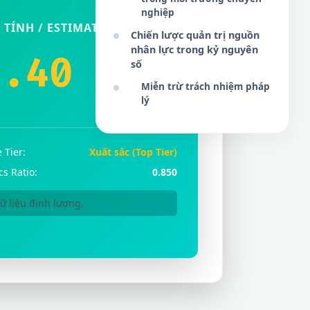
nghiệp
 TÍNH / ESTIMATED GPA
Chiến lược quản trị nguồn
nhân lực trong kỷ nguyên
3.40
số
Miễn trừ trách nhiệm pháp
lý
 Tier:
Xuất sắc (Top Tier)
cs Ratio:
0.850
 liệu định lượng.