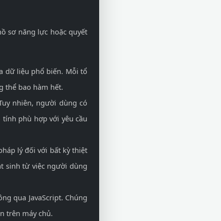
hồ sơ năng lực hoặc quyết
 dữ liệu phổ biến. Mỗi tổ
g thể bao hàm hết.
 Tuy nhiên, người dùng có
 tính phù hợp với yêu cầu
áp lý đối với bất kỳ thiệt
át sinh từ việc người dùng
hông qua JavaScript. Chúng
ạn trên máy chủ.