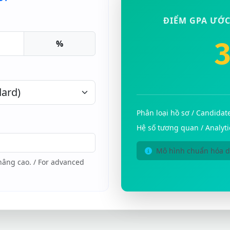
ĐIỂM GPA ƯỚC
%
Phân loại hồ sơ / Candidate
Hệ số tương quan / Analyti
Mô hình chuẩn hóa dữ
nâng cao. / For advanced