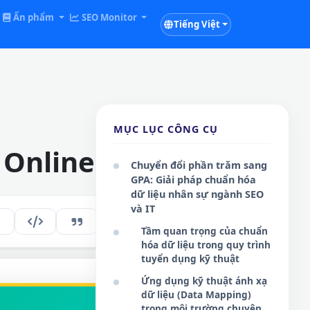
Ấn phẩm
SEO Monitor
Tiếng Việt
MỤC LỤC CÔNG CỤ
 Online
Chuyển đổi phần trăm sang
GPA: Giải pháp chuẩn hóa
dữ liệu nhân sự ngành SEO
và IT
180
VI
Tầm quan trọng của chuẩn
hóa dữ liệu trong quy trình
tuyển dụng kỹ thuật
Ứng dụng kỹ thuật ánh xạ
dữ liệu (Data Mapping)
trong môi trường chuyên