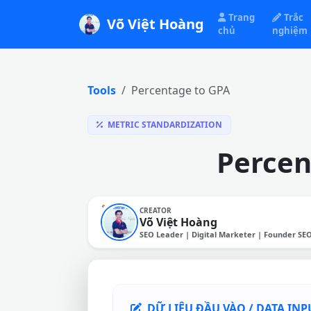
Trang
Trắc
Võ Việt Hoàng
chủ
nghiệm
Tools
Percentage to GPA
METRIC STANDARDIZATION
Percen
CREATOR
Võ Việt Hoàng
SEO Leader | Digital Marketer | Founder SE
DỮ LIỆU ĐẦU VÀO / DATA INP