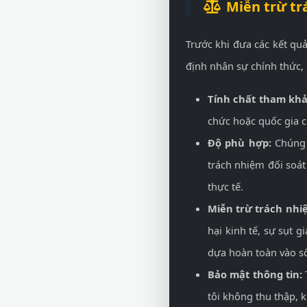
Miễn trừ tr
Trước khi đưa các kết qu
định nhân sự chính thức,
Tính chất tham khả
chức hoặc quốc gia c
Độ phù hợp:
Chúng t
trách nhiệm đối soát
thực tế.
Miễn trừ trách nhi
hại kinh tế, sự sụt 
dựa hoàn toàn vào số
Bảo mật thông tin:
T
tôi không thu thập, 