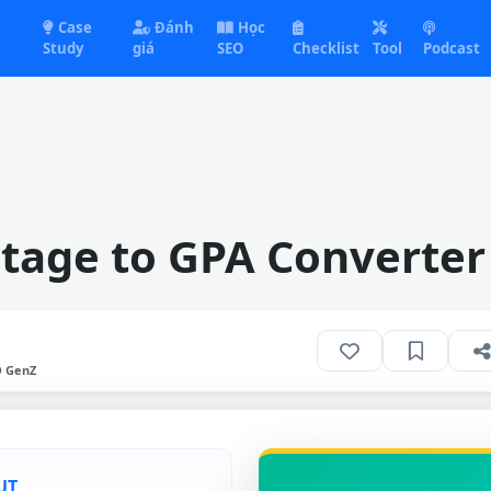
Case
Đánh
Học
Study
giá
SEO
Checklist
Tool
Podcast
tage to GPA Converter
O GenZ
UT